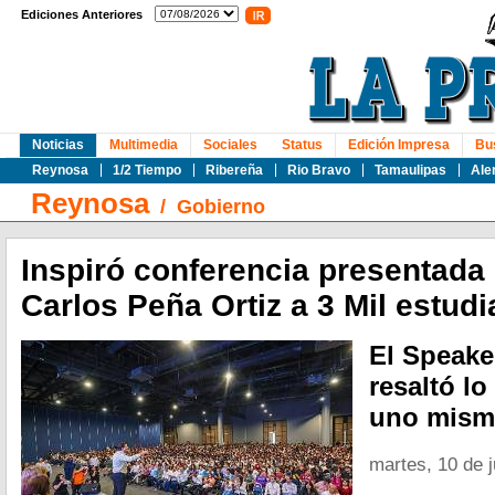
Ediciones Anteriores
Noticias
Multimedia
Sociales
Status
Edición Impresa
Bu
Reynosa
1/2 Tiempo
Ribereña
Rio Bravo
Tamaulipas
Ale
Reynosa
/
Gobierno
Inspiró conferencia presentada 
Carlos Peña Ortiz a 3 Mil estudi
El Speake
resaltó lo
uno mism
martes, 10 de 