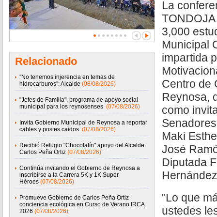
La confer
TONDOJA f
3,000 estu
Municipal 
impartida 
Relacionado
Motivacion
''No tenemos injerencia en temas de
Centro de
hidrocarburos'': Alcalde
(08/08/2026)
Reynosa, d
"Jefes de Familia", programa de apoyo social
municipal para los reynosenses
(07/08/2026)
como invit
Senadores 
Invita Gobierno Municipal de Reynosa a reportar
cables y postes caídos
(07/08/2026)
Maki Esthe
Recibió Refugio "Chocolatín" apoyo del Alcalde
José Ramó
Carlos Peña Ortiz
(07/08/2026)
Diputada F
Continúa invitando el Gobierno de Reynosa a
Hernández
inscribirse a la Carrera 5K y 1K Super
Héroes
(07/08/2026)
"Lo que má
Promueve Gobierno de Carlos Peña Ortiz
conciencia ecológica en Curso de Verano IRCA
ustedes le
2026
(07/08/2026)