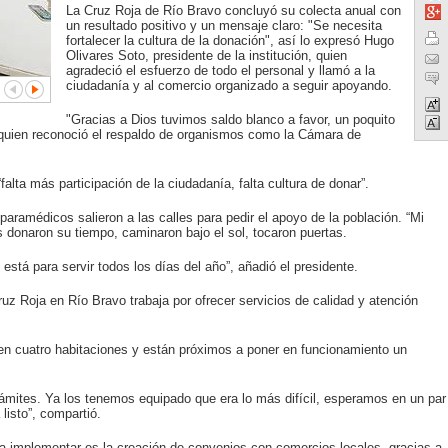
La Cruz Roja de Río Bravo concluyó su colecta anual con
un resultado positivo y un mensaje claro: "Se necesita
fortalecer la cultura de la donación", así lo expresó Hugo
Olivares Soto, presidente de la institución, quien
agradeció el esfuerzo de todo el personal y llamó a la
ciudadanía y al comercio organizado a seguir apoyando.
"Gracias a Dios tuvimos saldo blanco a favor, un poquito
 quien reconoció el respaldo de organismos como la Cámara de
alta más participación de la ciudadanía, falta cultura de donar”.
aramédicos salieron a las calles para pedir el apoyo de la población. “Mi
s donaron su tiempo, caminaron bajo el sol, tocaron puertas.
está para servir todos los días del año”, añadió el presidente.
z Roja en Río Bravo trabaja por ofrecer servicios de calidad y atención
en cuatro habitaciones y están próximos a poner en funcionamiento un
ámites. Ya los tenemos equipado que era lo más difícil, esperamos en un par
listo”, compartió.
 implementar es la creación de convenios con comercios locales, gracias a