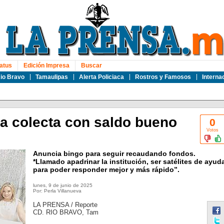
atus
Edición Impresa
Buscar
io Bravo
Tamaulipas
Alerta Policiaca
Rostros y Famosos
Interna
ra colecta con saldo bueno
0
Votos
Anuncia bingo para seguir recaudando fondos.
*Llamado apadrinar la institución, ser satélites de ayud
para poder responder mejor y más rápido”.
lunes, 9 de junio de 2025
Por: Perla Villanueva
LA PRENSA / Reporte
CD. RIO BRAVO, Tam