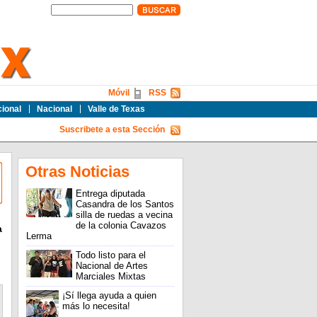
Móvil
RSS
cional
Nacional
Valle de Texas
Suscribete a esta Sección
Otras Noticias
Entrega diputada
Casandra de los Santos
silla de ruedas a vecina
de la colonia Cavazos
a
Lerma
Todo listo para el
Nacional de Artes
Marciales Mixtas
¡Sí llega ayuda a quien
más lo necesita!