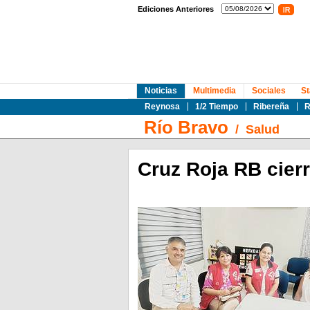
Ediciones Anteriores
Noticias
Multimedia
Sociales
St
Reynosa
1/2 Tiempo
Ribereña
R
Río Bravo
/
Salud
Cruz Roja RB cier