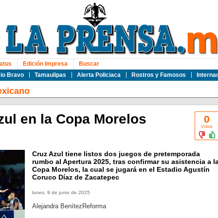
atus
Edición Impresa
Buscar
io Bravo
Tamaulipas
Alerta Policiaca
Rostros y Famosos
Interna
exicano
zul en la Copa Morelos
0
Votos
Cruz Azul tiene listos dos juegos de pretemporada
rumbo al Apertura 2025, tras confirmar su asistencia a l
Copa Morelos, la cual se jugará en el Estadio Agustín
Coruco Díaz de Zacatepec
lunes, 9 de junio de 2025
Alejandra BenítezReforma