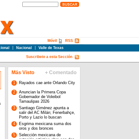
Móvil
RSS
cional
Nacional
Valle de Texas
Suscribete a esta Sección
Más Visto
+ Comentado
1
Rayados cae ante Orlando City
2
Anuncian la Primera Copa
Gobernador de Voleibol
Tamaulipas 2026
a
3
Santiago Giménez apunta a
salir del AC Milán; Fenerbahçe,
Porto y Lazio lo buscan
4
Esgrima mexicana suma dos
oros y dos bronces
5
Selección mexicana de