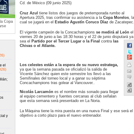
Cd. de México (09 junio 2025)
Cruz Azul
tiene listos dos juegos de pretemporada rumbo al
Apertura 2025, tras confirmar su asistencia a la
Copa Morelos
, l
 la Copa
cual se jugará en el
Estadio Agustín Coruco Díaz
de Zacatepec
arse
El vigente campeón de la Concachampions
se medirá al León
el
viernes 20 de junio a las 18:30 horas y el 22 de junio disputará ya
sea el
Partido por el Tercer Lugar o la Final
contra
las
Chivas o el Atlante.
26)
Los celestes están a la espera de su nuevo estratega,
e el
ya que la semana pasada se oficializó la salida de
026)
Vicente Sánchez quien este semestre los llevó a las
Semifinales del torneo local y a ganar su séptima
ilán;
Concachampions tras golear al Vancouver..
Nicolás Larcamón
es el nombre más sonado para llegar
al equipo cementero y fuentes cercanas al club señalan
os
que esta semana será presentado en La Noria.
La Máquina tiene la mira puesta en una nueva Final y ese será el
objetivo a corto plazo para el nuevo entrenador.
ial y