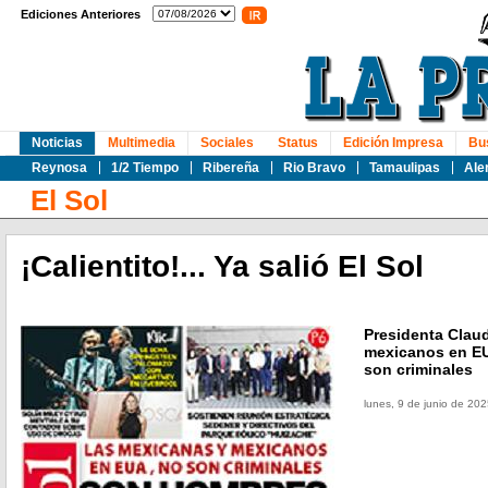
Ediciones Anteriores
Noticias
Multimedia
Sociales
Status
Edición Impresa
Bu
Reynosa
1/2 Tiempo
Ribereña
Rio Bravo
Tamaulipas
Ale
El Sol
¡Calientito!... Ya salió El Sol
Presidenta Clau
mexicanos en EU
son criminales
lunes, 9 de junio de 20