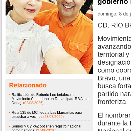
gobierno 
domingo, 8 de 
CD. RÍO B
Movimient
avanzando 
territorial 
designació
como coord
Bravo, un
Relacionado
busca forta
partido nar
Ratificación de Roberto Lee fortalece a
Movimiento Ciudadano en Tamaulipas: RB Alma
fronteriza.
Donají
(02/08/2026)
Ruta 135 de MC llega a Las Margaritas para
El nombram
escuchar a vecinos
(23/07/2026)
durante la
Somos MX y PAZ obtienen registro nacional
como partidos
(27/06/2026)