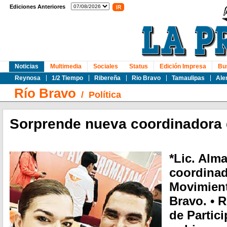
Ediciones Anteriores
Noticias
Multimedia
Sociales
Status
Edición Impresa
Bu
Reynosa
1/2 Tiempo
Ribereña
Rio Bravo
Tamaulipas
Ale
Río Bravo
/
Política
Sorprende nueva coordinadora
*Lic. Alm
coordinad
Movimien
Bravo. • 
de Partic