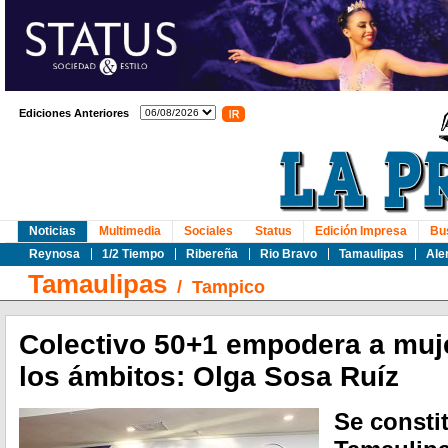
Ediciones Anteriores
Noticias
Multimedia
Sociales
Status
Edición Impresa
Bu
Reynosa
1/2 Tiempo
Ribereña
Rio Bravo
Tamaulipas
Ale
Tamaulipas
/
Tampico
Colectivo 50+1 empodera a muj
los ámbitos: Olga Sosa Ruíz
Se consti