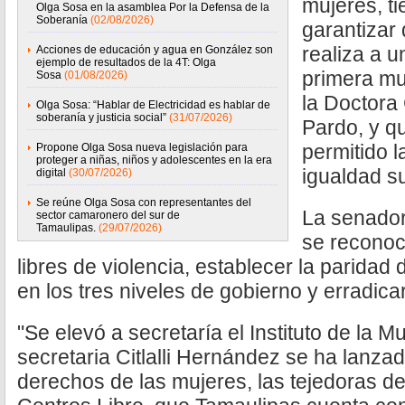
mujeres, t
Olga Sosa en la asamblea Por la Defensa de la
Soberanía
(02/08/2026)
garantizar
realiza a u
Acciones de educación y agua en González son
ejemplo de resultados de la 4T: Olga
primera mu
Sosa
(01/08/2026)
la Doctora
Olga Sosa: “Hablar de Electricidad es hablar de
soberanía y justicia social”
(31/07/2026)
Pardo, y q
permitido l
Propone Olga Sosa nueva legislación para
proteger a niñas, niños y adolescentes en la era
igualdad su
digital
(30/07/2026)
Se reúne Olga Sosa con representantes del
La senador
sector camaronero del sur de
Tamaulipas.
(29/07/2026)
se reconoce
libres de violencia, establecer la parida
en los tres niveles de gobierno y erradicar
"Se elevó a secretaría el Instituto de la Mu
secretaria Citlalli Hernández se ha lanzado
derechos de las mujeres, las tejedoras de 