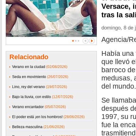
Versace, 
tras la sa
domingo, 8 de 
Agencia/R
Había una v
Relacionado
que llevó el
Verano en la ciudad
(02/08/2026)
barroco de 
medusas, a
Seda en movimiento
(26/07/2026)
del mundo.
Lino, rey del verano
(19/07/2026)
Bajo la lluvia, con estilo
(12/07/2026)
Se llamaba
después de
Verano encantador
(05/07/2026)
1997, su r
El poder está ¡en los hombros!
(28/06/2026)
fue la enc
Belleza masculina
(21/06/2026)
trasmitien