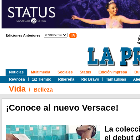
Ediciones Anteriores
Noticias
Multimedia
Sociales
Status
Edición Impresa
Bu
Reynosa
1/2 Tiempo
Ribereña
Rio Bravo
Tamaulipas
Ale
Vida
/
Belleza
¡Conoce al nuevo Versace!
La colecc
el debut d