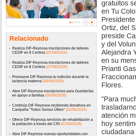
gratuitos s
en Tu Colon
Presidente
Ortiz, del
preside Ca
Relacionado
y del Volu
Realiza DIF-Reynosa inscripciones de talleres
Alejandra 
CEDIF en 8 Centros
(07/08/2026)
en su mens
Realiza DIF-Reynosa inscripciones de talleres
CEDIF en 8 Centros
(07/08/2026)
Prianti Gas
Fraccionam
Promueve DIF-Reynosa la nutrición durante la
lactancia materna
(06/08/2026)
Flores.
Abre DIF-Reynosa inscripciones para Guarderías
en apoyo a familias
(05/08/2026)
"Para mucho
Continúa DIF-Reynosa recibiendo donativos en
trasladarno
Campaña "Todos Somos Útiles"
(02/08/2026)
atención m
Ofrece DIF-Reynosa servicios de rehabilitación a
hoy sentim
la población a través del CRI
(01/08/2026)
ciudadana 
Abre DIF-Reynosa nuevas oportunidades con