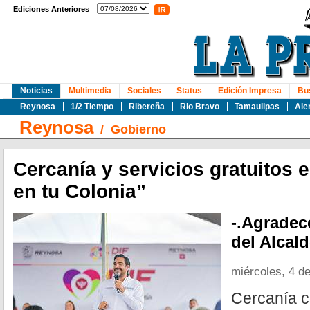
Ediciones Anteriores
Noticias
Multimedia
Sociales
Status
Edición Impresa
Bu
Reynosa
1/2 Tiempo
Ribereña
Rio Bravo
Tamaulipas
Ale
Reynosa
/
Gobierno
Cercanía y servicios gratuitos 
en tu Colonia”
-.Agrade
del Alcald
miércoles, 4 de
Cercanía co