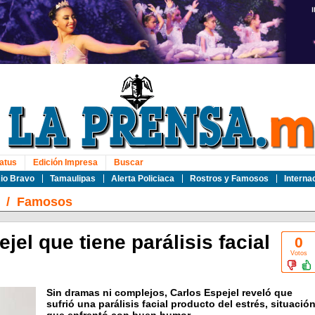
atus
Edición Impresa
Buscar
io Bravo
Tamaulipas
Alerta Policiaca
Rostros y Famosos
Interna
/
Famosos
jel que tiene parálisis facial
0
Votos
Sin dramas ni complejos, Carlos Espejel reveló que
sufrió una parálisis facial producto del estrés, situació