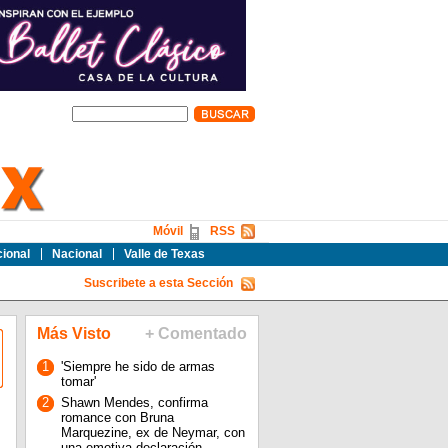
Móvil
RSS
cional
Nacional
Valle de Texas
Suscribete a esta Sección
Más Visto
+ Comentado
1
'Siempre he sido de armas
tomar'
2
Shawn Mendes, confirma
romance con Bruna
n
Marquezine, ex de Neymar, con
una emotiva declaración