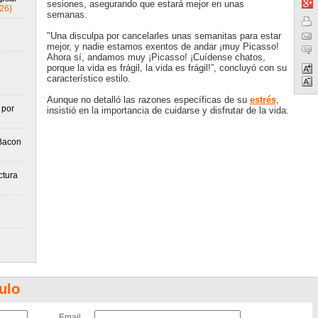
sesiones, asegurando que estará mejor en unas
26)
semanas.
"Una disculpa por cancelarles unas semanitas para estar
mejor, y nadie estamos exentos de andar ¡muy Picasso!
Ahora sí, andamos muy ¡Picasso! ¡Cuídense chatos,
porque la vida es frágil, la vida es frágil!”, concluyó con su
característico estilo.
Aunque no detalló las razones específicas de su
estrés
,
 por
insistió en la importancia de cuidarse y disfrutar de la vida.
 Bacon
ctura
ulo
Email