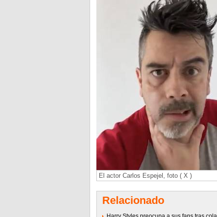
El actor Carlos Espejel, foto ( X )
Relacionado
Harry Styles preocupa a sus fans tras col