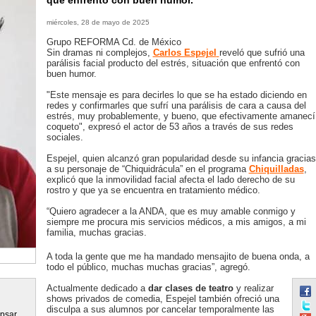
que enfrentó con buen humor.
miércoles, 28 de mayo de 2025
Grupo REFORMA Cd. de México
Sin dramas ni complejos,
Carlos Espejel
reveló que sufrió una
parálisis facial producto del estrés, situación que enfrentó con
buen humor.
"Este mensaje es para decirles lo que se ha estado diciendo en
redes y confirmarles que sufrí una parálisis de cara a causa del
estrés, muy probablemente, y bueno, que efectivamente amanecí
coqueto", expresó el actor de 53 años a través de sus redes
sociales.
Espejel, quien alcanzó gran popularidad desde su infancia gracias
a su personaje de “Chiquidrácula” en el programa
Chiquilladas
,
explicó que la inmovilidad facial afecta el lado derecho de su
rostro y que ya se encuentra en tratamiento médico.
“Quiero agradecer a la ANDA, que es muy amable conmigo y
siempre me procura mis servicios médicos, a mis amigos, a mi
familia, muchas gracias.
A toda la gente que me ha mandado mensajito de buena onda, a
todo el público, muchas muchas gracias”, agregó.
Actualmente dedicado a
dar clases de teatro
y realizar
shows privados de comedia, Espejel también ofreció una
disculpa a sus alumnos por cancelar temporalmente las
apsar