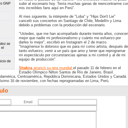
dio GNP
subir al escenario hoy. Tenía muchas ganas de reencontrarme co
mis increíbles fans aquí en Perú".
Al mes siguiente, la intérprete de "Loba" y "Hips Don't Lie"
canceló sus conciertos en Santiago de Chile, Medellín y Lima
debido a problemas con la producción del escenario.
"Ustedes, que me han acompañado durante treinta años, conoce
mejor que nadie mi profesionalismo y cuánto me esfuerzo por
darles lo mejor", escribió en Instagram el 2 de marzo.
ndez se
"Imagínense lo doloroso que es para mí como artista, después de
 el
tanto esfuerzo, venir a un país que amo y tener que reprogramar
mi espectáculo por circunstancias ajenas a mi control y al de mi
equipo de producción".
icio de
Shakira
arrancó su gira mundial
el pasado 11 de febrero en el
Estadio Olímpico Nilton Santos de Río de Janeiro, Brasil.
Sudamérica, Centroamérica, República Dominicana, Estados Unidos y Canadá.
próximo 16 de noviembre, con fechas reprogramadas en Lima, Perú.
ulo
Email