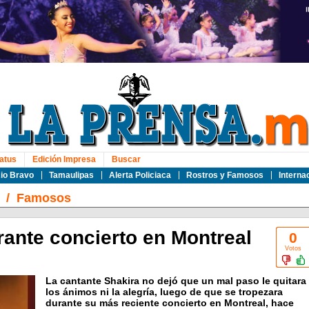
atus
Edición Impresa
Buscar
io Bravo
Tamaulipas
Alerta Policiaca
Rostros y Famosos
Interna
/
Famosos
rante concierto en Montreal
0
Votos
La cantante Shakira no dejó que un mal paso le quitara
los ánimos ni la alegría, luego de que se tropezara
durante su más reciente concierto en Montreal, hace