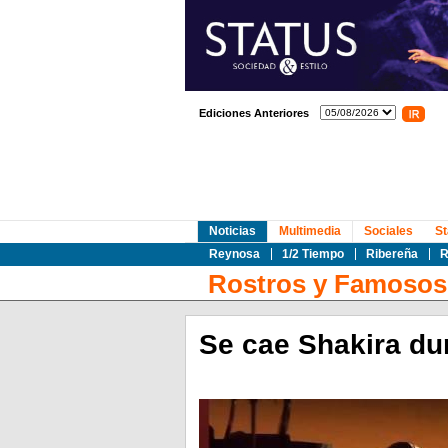
Ediciones Anteriores
Noticias
Multimedia
Sociales
St
Reynosa
1/2 Tiempo
Ribereña
R
Rostros y Famosos
Se cae Shakira du