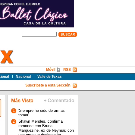
Móvil
RSS
cional
Nacional
Valle de Texas
Suscribete a esta Sección
Más Visto
+ Comentado
1
'Siempre he sido de armas
tomar'
2
Shawn Mendes, confirma
romance con Bruna
Marquezine, ex de Neymar, con
una emotiva declaración