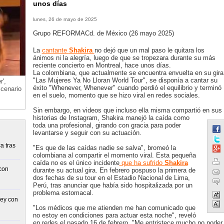
unos días
lunes, 26 de mayo de 2025
Grupo REFORMACd. de México (26 mayo 2025)
La
cantante
Shakira
no dejó que un mal paso le quitara los
ánimos ni la alegría, luego de que se tropezara durante su más
reciente concierto en Montreal, hace unos días.
La colombiana, que actualmente se encuentra envuelta en su gira
"Las Mujeres Ya No Lloran World Tour", se disponía a cantar su
',
éxito "Whenever, Whenever" cuando perdió el equilibrio y terminó
scenario
en el suelo, momento que se hizo viral en redes sociales.
Sin embargo, en videos que incluso ella misma compartió en sus
historias de Instagram, Shakira manejó la caída como
toda una profesional, girando con gracia para poder
levantarse y seguir con su actuación.
a tras
"Es que de las caídas nadie se salva", bromeó la
colombiana al compartir el momento viral. Esta pequeña
caída no es el único incidente
que ha sufrido
Shakira
con
durante su actual gira. En febrero pospuso la primera de
dos fechas de su tour en el Estadio Nacional de Lima,
Perú, tras anunciar que había sido hospitalizada por un
problema estomacal.
rey con
"Los médicos que me atienden me han comunicado que
no estoy en condiciones para actuar esta noche", reveló
en redes el pasado 16 de febrero. "Me entristece mucho no poder