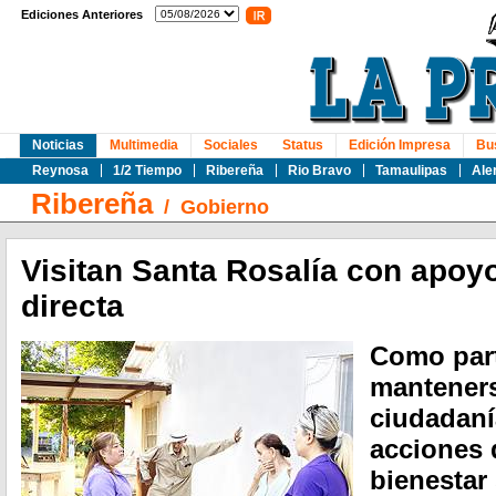
Ediciones Anteriores
Noticias
Multimedia
Sociales
Status
Edición Impresa
Bu
Reynosa
1/2 Tiempo
Ribereña
Rio Bravo
Tamaulipas
Ale
Ribereña
/
Gobierno
Visitan Santa Rosalía con apoy
directa
Como par
manteners
ciudadaní
acciones 
bienestar 