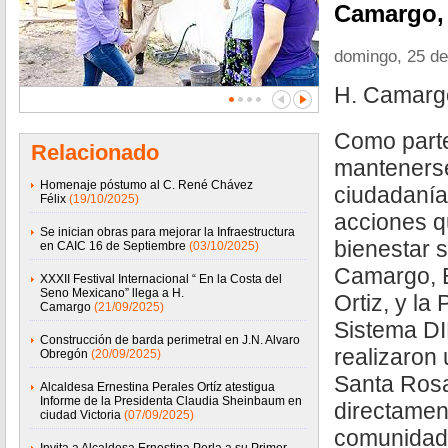
Camargo, 
domingo, 25 d
H. Camarg
Como part
Relacionado
mantenerse
Homenaje póstumo al C. René Chávez
ciudadanía
Félix
(19/10/2025)
acciones q
Se inician obras para mejorar la Infraestructura
bienestar s
en CAIC 16 de Septiembre
(03/10/2025)
Camargo, E
XXXII Festival Internacional “ En la Costa del
Seno Mexicano” llega a H.
Ortiz, y la
Camargo
(21/09/2025)
Sistema DIF
Construcción de barda perimetral en J.N. Alvaro
realizaron 
Obregón
(20/09/2025)
Santa Rosa
Alcaldesa Ernestina Perales Ortíz atestigua
Informe de la Presidenta Claudia Sheinbaum en
directament
ciudad Victoria
(07/09/2025)
comunidad