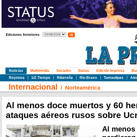
Ediciones Anteriores
Noticias
Multimedia
Sociales
Status
Edición Impresa
Bu
Reynosa
1/2 Tiempo
Ribereña
Rio Bravo
Tamaulipas
Ale
Internacional
/
Norteamérica
Al menos doce muertos y 60 he
ataques aéreos rusos sobre Uc
Al menos