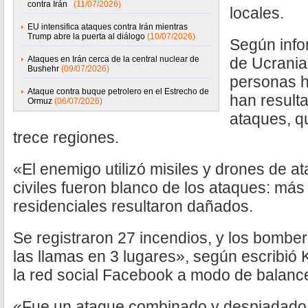
contra Irán
(11/07/2026)
locales.
EU intensifica ataques contra Irán mientras
Trump abre la puerta al diálogo
(10/07/2026)
Según infor
Ataques en Irán cerca de la central nuclear de
de Ucrania
Bushehr
(09/07/2026)
personas h
Ataque contra buque petrolero en el Estrecho de
han result
Ormuz
(06/07/2026)
ataques, qu
trece regiones.
«El enemigo utilizó misiles y drones de a
civiles fueron blanco de los ataques: más 
residenciales resultaron dañados.
Se registraron 27 incendios, y los bombe
las llamas en 3 lugares», según escribió
la red social Facebook a modo de balance
«Fue un ataque combinado y despiadado di