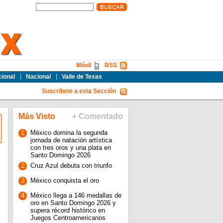
Móvil
RSS
cional
Nacional
Valle de Texas
Suscribete a esta Sección
Más Visto
+ Comentado
1
México domina la segunda
jornada de natación artística
con tres oros y una plata en
Santo Domingo 2026
2
Cruz Azul debuta con triunfo
3
México conquista el oro
4
México llega a 146 medallas de
oro en Santo Domingo 2026 y
supera récord histórico en
Juegos Centroamericanos