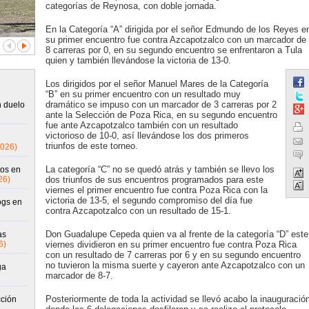
categorías de Reynosa, con doble jornada.
En la Categoría “A” dirigida por el señor Edmundo de los Reyes e
su primer encuentro fue contra Azcapotzalco con un marcador de
8 carreras por 0, en su segundo encuentro se enfrentaron a Tula
quien y también llevándose la victoria de 13-0.
Los dirigidos por el señor Manuel Mares de la Categoría
“B” en su primer encuentro con un resultado muy
dramático se impuso con un marcador de 3 carreras por 2
n duelo
ante la Selección de Poza Rica, en su segundo encuentro
fue ante Azcapotzalco también con un resultado
victorioso de 10-0, así llevándose los dos primeros
triunfos de este torneo.
2026)
La categoría “C” no se quedó atrás y también se llevo los
os en
26)
dos triunfos de sus encuentros programados para este
viernes el primer encuentro fue contra Poza Rica con la
victoria de 13-5, el segundo compromiso del día fue
ogs en
contra Azcapotzalco con un resultado de 15-1.
Don Guadalupe Cepeda quien va al frente de la categoría “D” este
as
6)
viernes dividieron en su primer encuentro fue contra Poza Rica
con un resultado de 7 carreras por 6 y en su segundo encuentro
no tuvieron la misma suerte y cayeron ante Azcapotzalco con un
ga
marcador de 8-7.
Posteriormente de toda la actividad se llevó acabo la inauguració
cción