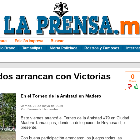
atus
Edición Impresa
Buscar
io Bravo
Tamaulipas
Alerta Policiaca
Rostros y Famosos
Interna
dos arrancan con Victorias
0
Votos
En el Torneo de la Amistad en Madero
viernes, 23 de mayo de 2025
Por: Fernanda Hernández
Este viernes arrancó el Torneo de la Amistad #79 en Ciudad
Madero Tamaulipas, donde la delegación de Reynosa dijo
presente.
Con buena participación arrancaron los juegos todas las