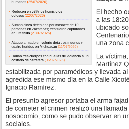
humanos
(25/07/2026)
El hecho o
Reducen en 58% los homicidios
dolosos
(22/07/2026)
a las 18:20
Suman cinco detenidos por masacre de 10
ubicado so
personas en Zacatecas; tres fueron capturados
en Fresnillo
(21/07/2026)
Centenario
una zona cé
Ataque armado en velorio deja tres muertos y
cuatro heridos en Michoacán
(11/07/2026)
La víctima
Hallan tres cuerpos con huellas de violencia a un
costado de carretera
(06/07/2026)
Martínez Q
estabilizada por paramédicos y llevada al 
agredida ese mismo día en la Calle Xicoté
Ignacio Ramírez.
El presunto agresor portaba el arma fajad
de cometer el crimen realizó una llamada t
nosocomio, como se pudo observar en un 
sociales.