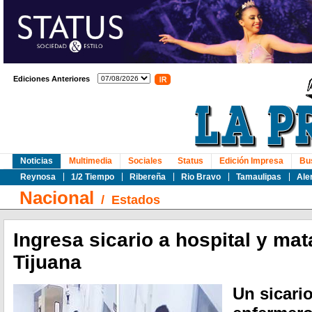
Ediciones Anteriores
Noticias
Multimedia
Sociales
Status
Edición Impresa
Bu
Reynosa
1/2 Tiempo
Ribereña
Rio Bravo
Tamaulipas
Ale
Nacional
/
Estados
Ingresa sicario a hospital y mat
Tijuana
Un sicari