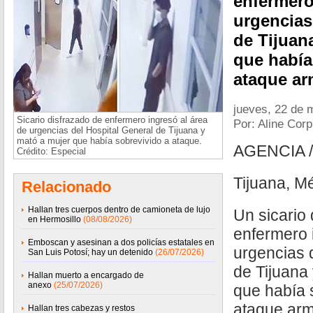
enfermero
urgencias
de Tijuan
que había
ataque ar
jueves, 22 de 
Sicario disfrazado de enfermero ingresó al área
Por: Aline Cor
de urgencias del Hospital General de Tijuana y
mató a mujer que había sobrevivido a ataque.
AGENCIA 
Crédito: Especial
Tijuana, M
Relacionado
Hallan tres cuerpos dentro de camioneta de lujo
Un sicario
en Hermosillo
(08/08/2026)
enfermero 
Emboscan y asesinan a dos policías estatales en
urgencias 
San Luis Potosí; hay un detenido
(26/07/2026)
de Tijuana
Hallan muerto a encargado de
anexo
(25/07/2026)
que había 
ataque ar
Hallan tres cabezas y restos