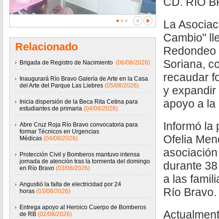
CD. RIO B
La Asociac
Cambio" ll
Relacionado
Redondeo 
Soriana, co
Brigada de Registro de Nacimiento
(06/08/2026)
recaudar f
Inaugurará Río Bravo Galería de Arte en la Casa
del Arte del Parque Las Liebres
(05/08/2026)
y expandir
apoyo a la
Inicia dispersión de la Beca Rita Cetina para
estudiantes de primaria
(04/08/2026)
Informó la
Abre Cruz Roja Río Bravo convocatoria para
formar Técnicos en Urgencias
Ofelia Men
Médicas
(04/08/2026)
asociación
Protección Civil y Bomberos mantuvo intensa
jornada de atención tras la tormenta del domingo
durante 38
en Río Bravo
(03/08/2026)
a las fami
Angustió la falta de electricidad por 24
Río Bravo.
horas
(03/08/2026)
Entrega apoyo al Heroico Cuerpo de Bomberos
Actualment
de RB
(02/08/2026)