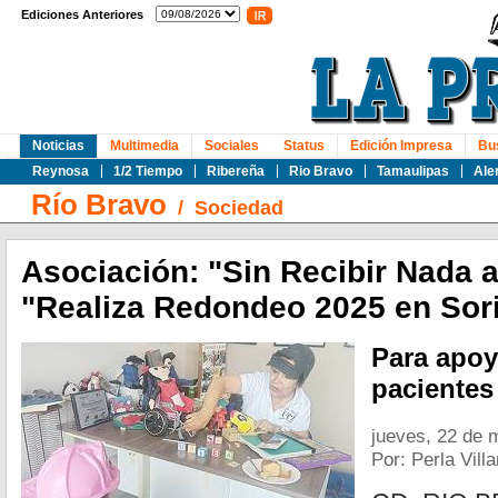
Ediciones Anteriores
Noticias
Multimedia
Sociales
Status
Edición Impresa
Bu
Reynosa
1/2 Tiempo
Ribereña
Rio Bravo
Tamaulipas
Ale
Río Bravo
/
Sociedad
Asociación: "Sin Recibir Nada 
"Realiza Redondeo 2025 en Sor
Para apoya
pacientes
jueves, 22 de 
Por: Perla Vill