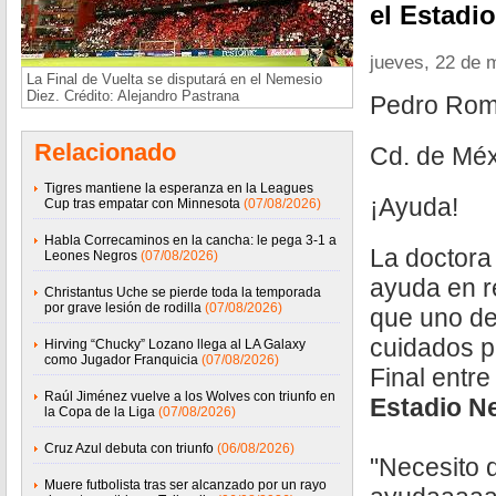
el Estadi
jueves, 22 de 
La Final de Vuelta se disputará en el Nemesio
Diez. Crédito: Alejandro Pastrana
Pedro Rom
Relacionado
Cd. de Méx
Tigres mantiene la esperanza en la Leagues
¡Ayuda!
Cup tras empatar con Minnesota
(07/08/2026)
Habla Correcaminos en la cancha: le pega 3-1 a
La doctora
Leones Negros
(07/08/2026)
ayuda en r
Christantus Uche se pierde toda la temporada
por grave lesión de rodilla
(07/08/2026)
que uno de
cuidados pa
Hirving “Chucky” Lozano llega al LA Galaxy
como Jugador Franquicia
(07/08/2026)
Final entr
Raúl Jiménez vuelve a los Wolves con triunfo en
Estadio N
la Copa de la Liga
(07/08/2026)
Cruz Azul debuta con triunfo
(06/08/2026)
"Necesito 
Muere futbolista tras ser alcanzado por un rayo