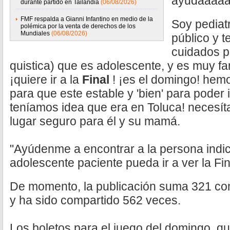
ayudaaaaa
durante partido en Tailandia
(06/08/2026)
FMF respalda a Gianni Infantino en medio de la
Soy pediatr
polémica por la venta de derechos de los
Mundiales
(06/08/2026)
público y 
cuidados pa
quistica) que es adolescente, y es muy fa
¡quiere ir a la
Final
! ¡es el domingo! hem
para que este estable y 'bien' para poder i
teníamos idea que era en Toluca! necesí
lugar seguro para él y su mamá.
"Ayúdenme a encontrar a la persona indi
adolescente paciente pueda ir a ver la Fi
De momento, la publicación suma 321 co
y ha sido compartido 562 veces.
Los boletos para el juego del domingo, qu