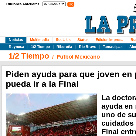
Ediciones Anteriores
Noticias
Multimedia
Sociales
Status
Edición Impresa
Bu
Reynosa
1/2 Tiempo
Ribereña
Rio Bravo
Tamaulipas
Ale
1/2 Tiempo
/
Futbol Mexicano
Piden ayuda para que joven en 
pueda ir a la Final
La doctor
ayuda en 
uno de su
cuidados p
Final ent