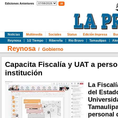
Ediciones Anteriores
Noticias
Multimedia
Sociales
Status
Edición Impresa
Bu
Reynosa
1/2 Tiempo
Ribereña
Rio Bravo
Tamaulipas
Ale
Reynosa
/
Gobierno
Capacita Fiscalía y UAT a perso
institución
La Fiscalí
del Estad
Universi
Tamaulipa
personal 