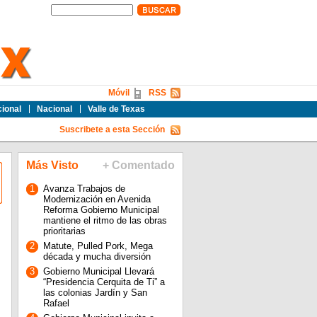
Móvil
RSS
cional
Nacional
Valle de Texas
Suscribete a esta Sección
Más Visto
+ Comentado
1
Avanza Trabajos de
Modernización en Avenida
Reforma Gobierno Municipal
mantiene el ritmo de las obras
prioritarias
2
Matute, Pulled Pork, Mega
década y mucha diversión
3
Gobierno Municipal Llevará
“Presidencia Cerquita de Ti” a
las colonias Jardín y San
Rafael