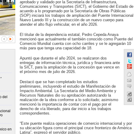
aprobado y validado por la Secretaría de Infraestructura,
Comunicaciones y Transportes (SICT), el Gobierno del Estado de
acuerdo a lo programado por la Secretaría de Obras Públicas
(SOP) iniciará los trabajos de ampliación del Puente Internacional
Nuevo Laredo III y la construcción de un nuevo cuerpo para
atender el alto flujo vehicular, en el año 2026.
El titular de la dependencia estatal, Pedro Cepeda Anaya
mencionó que actualmente el también conocido como Puente del
Comercio Mundial cuenta con ocho carriles y se le agregarán 10
más para que tenga una capacidad de 18.
Apuntó que durante el año 2024, se realizaron dos
entregas de información técnica, jurídica y financiera ante
la SICT, para la ampliación de la concesión que vence en
el próximo mes de julio de 2026.
°
Destacó que se han completado los estudios
preliminares, incluyendo el estudio de Manifestación de
Impacto Ambiental. La Secretaría del Medio Ambiente y
Recursos Naturales dio su aprobación autorizando la
o del
realización de la obra conforme a lo solicitado; asimismo
mencionó la importancia de contar con el pago por el
derecho de vía liberado, para dar inicio a los trabajos
cional
correspondientes.
vo
“Este puente realiza operaciones de comercio internacional y por
su ubicación figura como el principal cruce fronterizo de América
xico en
Latina”, expresó el servidor público.