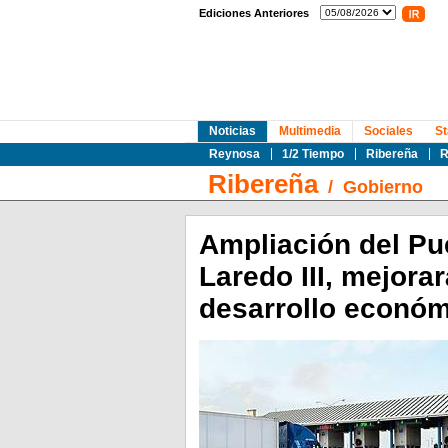
Ediciones Anteriores
Noticias
Multimedia
Sociales
St
Reynosa
1/2 Tiempo
Ribereña
R
Ribereña
/
Gobierno
Ampliación del Pu
Laredo III, mejorar
desarrollo económ