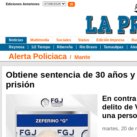
Ediciones Anteriores
Noticias
Multimedia
Sociales
Status
Edición Impresa
Bu
Reynosa
1/2 Tiempo
Ribereña
Rio Bravo
Tamaulipas
Ale
Alerta Policiaca
/
Mante
Obtiene sentencia de 30 años y 
prisión
En contra
delito de
una perso
martes, 20 de