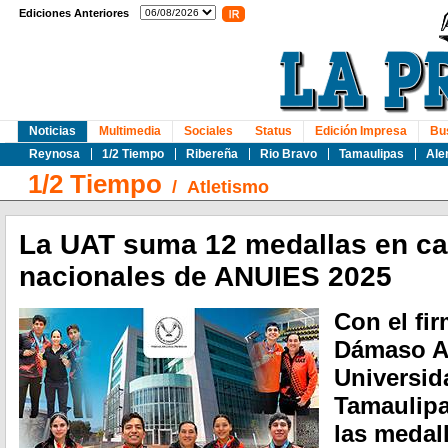
Ediciones Anteriores
Noticias
Multimedia
Sociales
Status
Edición Impresa
Bu
Reynosa
1/2 Tiempo
Ribereña
Rio Bravo
Tamaulipas
Ale
1/2 Tiempo
/
Atletismo
La UAT suma 12 medallas en c
nacionales de ANUIES 2025
Con el fir
Dámaso An
Universi
Tamaulipa
las medal