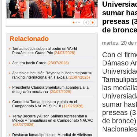
Universia
sumar has
preseas (3
de bronce
Relacionado
martes, 20 de
Tamaulipecos suben al podio en World
ParaAthletics Grand Prix
(24/07/2026)
Con el firm
Dámaso Ana
Acelera hacia Corea
(23/07/2026)
Universid
Atletas de Inclusión Reynosa buscan mejorar su
ranking internacional en Tlaxcala
(21/07/2026)
Tamaulipas
las medall
Presidenta Claudia Sheinbaum abandera a la
delegación mexicana
(20/07/2026)
Universiad
Conquista Tamaulipas oro y plata en el
sumar has
Campeonato NACAC Sub-18
(12/07/2026)
preseas (3 
Yeray Becerra y Alison Salinas representan a
de bronce
México y Tamaulipas en el Campeonato NACAC
(08/07/2026)
Nacionale
Destacan tamaulipecos en Mundial de Atletismo