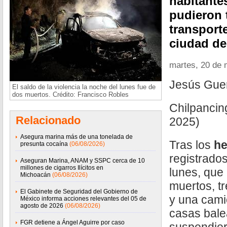
habitante
pudieron 
transporte
ciudad de
martes, 20 de
Jesús Gue
El saldo de la violencia la noche del lunes fue de
dos muertos. Crédito: Francisco Robles
Chilpancin
Relacionado
2025)
Asegura marina más de una tonelada de
Tras los
he
presunta cocaína
(06/08/2026)
registrado
Aseguran Marina, ANAM y SSPC cerca de 10
millones de cigarros Ilícitos en
lunes, que
Michoacán
(06/08/2026)
muertos, tr
El Gabinete de Seguridad del Gobierno de
y una cami
México informa acciones relevantes del 05 de
agosto de 2026
(06/08/2026)
casas bal
FGR detiene a Ángel Aguirre por caso