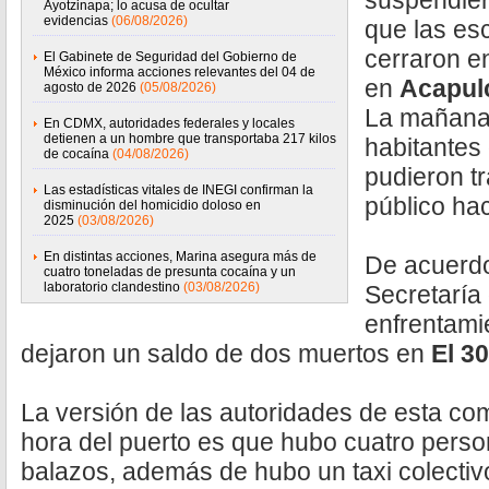
suspendiero
Ayotzinapa; lo acusa de ocultar
evidencias
(06/08/2026)
que las es
cerraron e
El Gabinete de Seguridad del Gobierno de
México informa acciones relevantes del 04 de
en
Acapul
agosto de 2026
(05/08/2026)
La mañana 
En CDMX, autoridades federales y locales
detienen a un hombre que transportaba 217 kilos
habitantes 
de cocaína
(04/08/2026)
pudieron t
Las estadísticas vitales de INEGI confirman la
público ha
disminución del homicidio doloso en
2025
(03/08/2026)
En distintas acciones, Marina asegura más de
De acuerdo
cuatro toneladas de presunta cocaína y un
laboratorio clandestino
(03/08/2026)
Secretaría
enfrentami
dejaron un saldo de dos muertos en
El 30
La versión de las autoridades de esta c
hora del puerto es que hubo cuatro pers
balazos, además de hubo un taxi colectiv