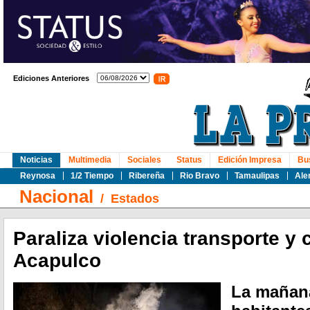
Ediciones Anteriores
Noticias
Multimedia
Sociales
Status
Edición Impresa
Bu
Reynosa
1/2 Tiempo
Ribereña
Rio Bravo
Tamaulipas
Ale
Nacional
/
Estados
Paraliza violencia transporte y
Acapulco
La mañana