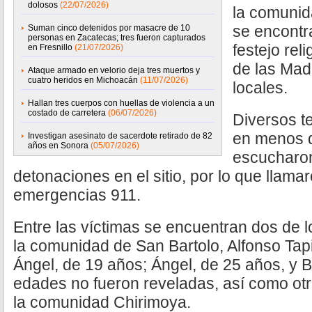
dolosos
(22/07/2026)
la comunid
se encontra
Suman cinco detenidos por masacre de 10
personas en Zacatecas; tres fueron capturados
festejo rel
en Fresnillo
(21/07/2026)
de las Mad
Ataque armado en velorio deja tres muertos y
cuatro heridos en Michoacán
(11/07/2026)
locales.
Hallan tres cuerpos con huellas de violencia a un
costado de carretera
(06/07/2026)
Diversos t
en menos d
Investigan asesinato de sacerdote retirado de 82
años en Sonora
(05/07/2026)
escucharo
detonaciones en el sitio, por lo que llam
emergencias 911.
Entre las víctimas se encuentran dos de l
la comunidad de San Bartolo, Alfonso Tap
Ángel, de 19 años; Ángel, de 25 años, y B
edades no fueron reveladas, así como otro
la comunidad Chirimoya.