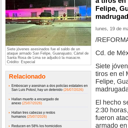
a tiros en
Felipe, G
madrugada
lunes, 19 de m
/REFORM
Siete jóvenes asesinados fue el saldo de un
Cd. de Méx
ataque armado San Felipe, Guanajuato; Cártel de
Santa Rosa de Lima se adjudicó la masacre.
Crédito: Especial
Siete jóve
tiros en el
Relacionado
Felipe, Gua
Emboscan y asesinan a dos policías estatales en
madrugada 
San Luis Potosí; hay un detenido
(26/07/2026)
Hallan muerto a encargado de
El hecho se
anexo
(25/07/2026)
2:30 horas
Hallan tres cabezas y restos
fueron ata
humanos
(25/07/2026)
armado en 
Reducen en 58% los homicidios