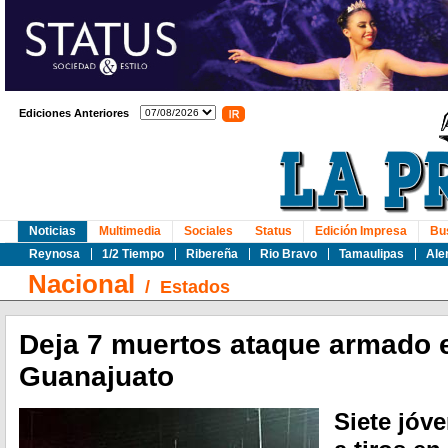
Ediciones Anteriores
Noticias
Multimedia
Sociales
Status
Edición Impresa
Bu
Reynosa
1/2 Tiempo
Ribereña
Rio Bravo
Tamaulipas
Ale
Nacional
/
Estados
Deja 7 muertos ataque armado e
Guanajuato
Siete jóv