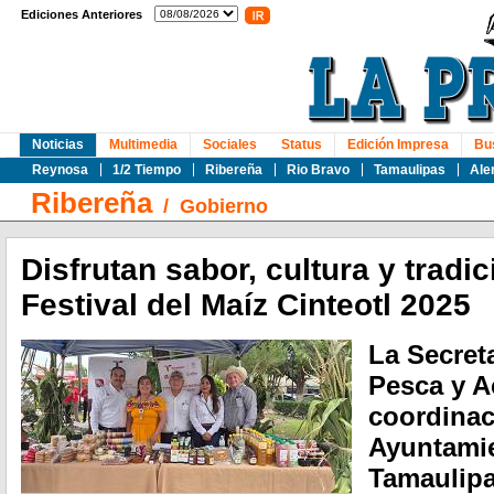
Ediciones Anteriores
Noticias
Multimedia
Sociales
Status
Edición Impresa
Bu
Reynosa
1/2 Tiempo
Ribereña
Rio Bravo
Tamaulipas
Ale
Ribereña
/
Gobierno
Disfrutan sabor, cultura y tradic
Festival del Maíz Cinteotl 2025
La Secreta
Pesca y A
coordinac
Ayuntami
Tamaulipa