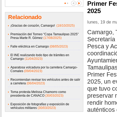
Primer Fes
2025
Relacionado
lunes, 19 de m
¡Gracias de corazón, Camargo!
(18/10/2025)
Camargo, T
Premiación del Torneo “Copa Tamaulipas 2025”
Secretaría 
Presa Marte R. Gómez
(17/08/2025)
Pesca y Ac
Falle eléctrica en Camargo
(08/05/2023)
coordinaci
El INE realizando todo tipo de trámites en
Camargo
(11/04/2023)
Ayuntamie
Tamaulipas,
Aparatosa volcadura por la carretera Camargo-
Comales
(09/04/2023)
Primer Fest
Recomiendan revisar los vehículos antes de salir
2025, un e
a carretera
(06/04/2023)
que tuvo c
Toma protesta Melissa Chamorro como
preservar 
presidenta de CANACO
(30/03/2023)
rendir hom
Exposición de fotografías y exposición de
vehículos militares
(30/03/2023)
auténticos 