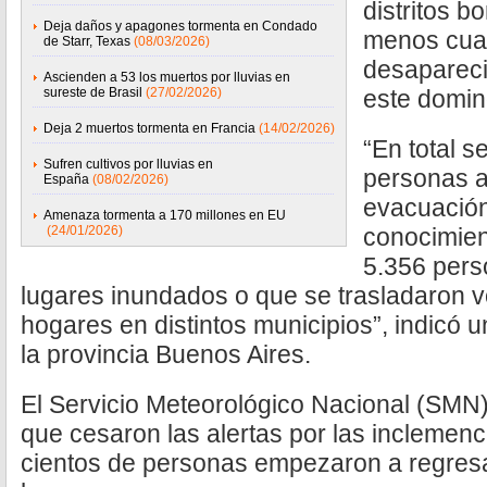
distritos b
Deja daños y apagones tormenta en Condado
menos cuat
de Starr, Texas
(08/03/2026)
desapareci
Ascienden a 53 los muertos por lluvias en
sureste de Brasil
(27/02/2026)
este doming
Deja 2 muertos tormenta en Francia
(14/02/2026)
“En total s
Sufren cultivos por lluvias en
personas a
España
(08/02/2026)
evacuació
Amenaza tormenta a 170 millones en EU
(24/01/2026)
conocimie
5.356 pers
lugares inundados o que se trasladaron 
hogares en distintos municipios”, indicó u
la provincia Buenos Aires.
El Servicio Meteorológico Nacional (SMN
que cesaron las alertas por las inclemenci
cientos de personas empezaron a regresa