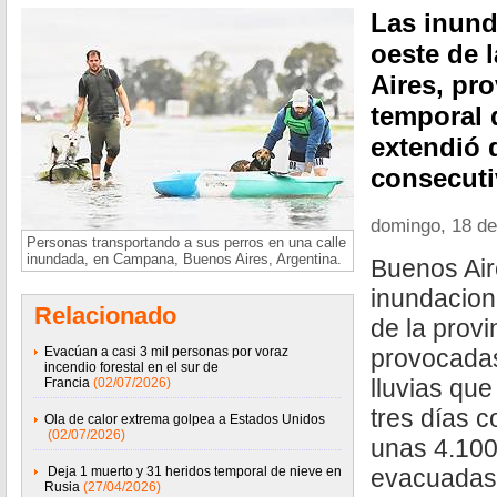
Las inund
oeste de 
Aires, pr
temporal 
extendió 
consecut
domingo, 18 d
Personas transportando a sus perros en una calle
inundada, en Campana, Buenos Aires, Argentina.
Buenos Air
inundacion
Relacionado
de la provi
Evacúan a casi 3 mil personas por voraz
provocadas
incendio forestal en el sur de
lluvias que
Francia
(02/07/2026)
tres días c
Ola de calor extrema golpea a Estados Unidos
(02/07/2026)
unas 4.10
Deja 1 muerto y 31 heridos temporal de nieve en
evacuadas,
Rusia
(27/04/2026)