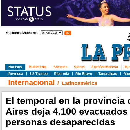
Ediciones Anteriores
Noticias
Multimedia
Sociales
Status
Edición Impresa
Bu
Reynosa
1/2 Tiempo
Ribereña
Rio Bravo
Tamaulipas
Ale
Internacional
/
Latinoamérica
El temporal en la provincia
Aires deja 4.100 evacuados 
personas desaparecidas