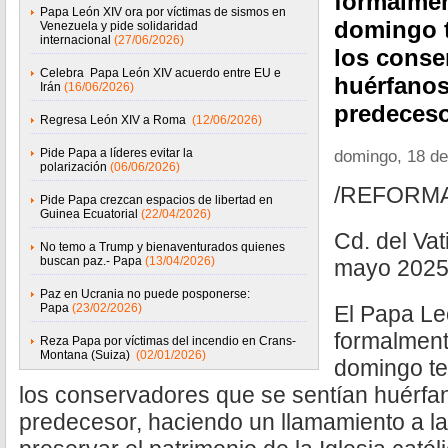
formalmen
Papa León XIV ora por víctimas de sismos en
domingo 
Venezuela y pide solidaridad
internacional
(27/06/2026)
los conse
Celebra Papa León XIV acuerdo entre EU e
huérfanos
Irán
(16/06/2026)
predeces
Regresa León XIV a Roma
(12/06/2026)
Pide Papa a líderes evitar la
domingo, 18 d
polarización
(06/06/2026)
/REFORM
Pide Papa crezcan espacios de libertad en
Guinea Ecuatorial
(22/04/2026)
Cd. del Vat
No temo a Trump y bienaventurados quienes
buscan paz.- Papa
(13/04/2026)
mayo 2025
Paz en Ucrania no puede posponerse:
Papa
(23/02/2026)
El Papa Le
formalment
Reza Papa por víctimas del incendio en Crans-
Montana (Suiza)
(02/01/2026)
domingo te
los conservadores que se sentían huérfa
predecesor, haciendo un llamamiento a l