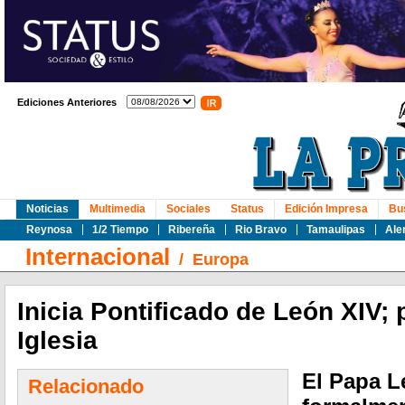
Ediciones Anteriores
Noticias
Multimedia
Sociales
Status
Edición Impresa
Bu
Reynosa
1/2 Tiempo
Ribereña
Rio Bravo
Tamaulipas
Ale
Internacional
/
Europa
Inicia Pontificado de León XIV; 
Iglesia
El Papa L
Relacionado