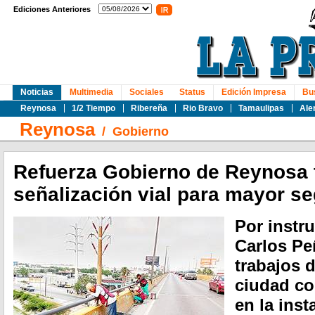
Ediciones Anteriores
Noticias
Multimedia
Sociales
Status
Edición Impresa
Bu
Reynosa
1/2 Tiempo
Ribereña
Rio Bravo
Tamaulipas
Ale
Reynosa
/
Gobierno
Refuerza Gobierno de Reynosa 
señalización vial para mayor s
Por instr
Carlos Pe
trabajos d
ciudad co
en la inst