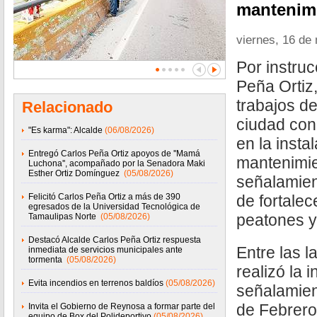
mantenimi
viernes, 16 de
Por instruc
Peña Ortiz,
trabajos de
Relacionado
ciudad con
"Es karma": Alcalde
(06/08/2026)
en la insta
Entregó Carlos Peña Ortiz apoyos de ''Mamá
mantenimi
Luchona'', acompañado por la Senadora Maki
Esther Ortiz Domínguez
(05/08/2026)
señalamient
Felicitó Carlos Peña Ortiz a más de 390
de fortalec
egresados de la Universidad Tecnológica de
peatones y
Tamaulipas Norte
(05/08/2026)
Destacó Alcalde Carlos Peña Ortiz respuesta
Entre las l
inmediata de servicios municipales ante
tormenta
(05/08/2026)
realizó la 
Evita incendios en terrenos baldíos
(05/08/2026)
señalamien
de Febrero
Invita el Gobierno de Reynosa a formar parte del
equipo de Box del Polideportivo
(05/08/2026)