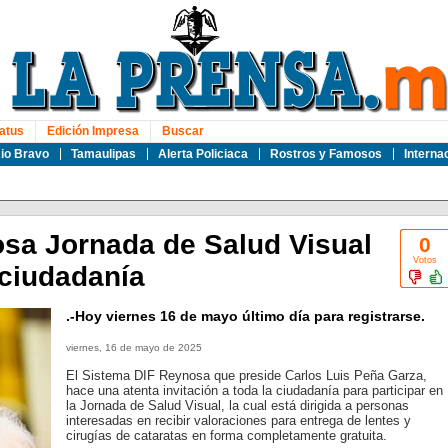
atus
Edición Impresa
Buscar
io Bravo
Tamaulipas
Alerta Policiaca
Rostros y Famosos
Interna
sa Jornada de Salud Visual
0
Votos
 ciudadanía
.-Hoy viernes 16 de mayo último día para registrarse.
viernes, 16 de mayo de 2025
El Sistema DIF Reynosa que preside Carlos Luis Peña Garza,
hace una atenta invitación a toda la ciudadanía para participar en
la Jornada de Salud Visual, la cual está dirigida a personas
interesadas en recibir valoraciones para entrega de lentes y
cirugías de cataratas en forma completamente gratuita.