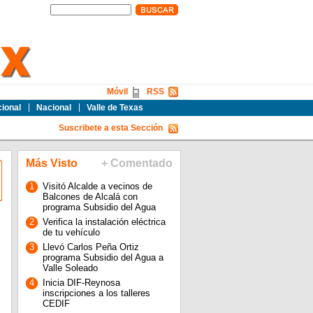
Móvil
RSS
cional
Nacional
Valle de Texas
Suscribete a esta Sección
Más Visto
+ Comentado
1
Visitó Alcalde a vecinos de
Balcones de Alcalá con
programa Subsidio del Agua
2
Verifica la instalación eléctrica
de tu vehículo
3
Llevó Carlos Peña Ortiz
programa Subsidio del Agua a
Valle Soleado
4
Inicia DIF-Reynosa
inscripciones a los talleres
CEDIF