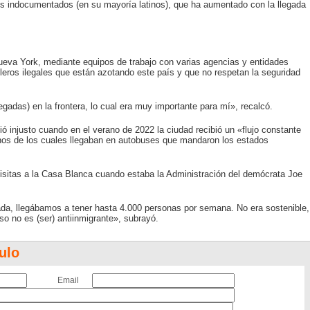
ros indocumentados (en su mayoría latinos), que ha aumentado con la llegada
eva York, mediante equipos de trabajo con varias agencias y entidades
leros ilegales que están azotando este país y que no respetan la seguridad
gadas) en la frontera, lo cual era muy importante para mí», recalcó.
ció injusto cuando en el verano de 2022 la ciudad recibió un «flujo constante
gunos de los cuales llegaban en autobuses que mandaron los estados
visitas a la Casa Blanca cuando estaba la Administración del demócrata Joe
da, llegábamos a tener hasta 4.000 personas por semana. No era sostenible,
o no es (ser) antiinmigrante», subrayó.
ulo
Email