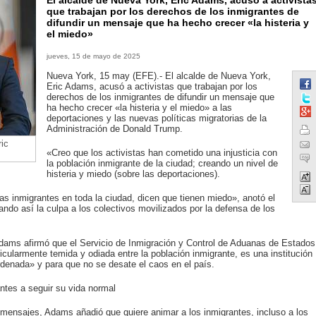
El alcalde de Nueva York, Eric Adams, acusó a activista
que trabajan por los derechos de los inmigrantes de
difundir un mensaje que ha hecho crecer «la histeria y
el miedo»
jueves, 15 de mayo de 2025
Nueva York, 15 may (EFE).- El alcalde de Nueva York,
Eric Adams, acusó a activistas que trabajan por los
derechos de los inmigrantes de difundir un mensaje que
ha hecho crecer «la histeria y el miedo» a las
deportaciones y las nuevas políticas migratorias de la
Administración de Donald Trump.
ic
«Creo que los activistas han cometido una injusticia con
la población inmigrante de la ciudad; creando un nivel de
histeria y miedo (sobre las deportaciones).
 inmigrantes en toda la ciudad, dicen que tienen miedo», anotó el
ando así la culpa a los colectivos movilizados por la defensa de los
Adams afirmó que el Servicio de Inmigración y Control de Aduanas de Estados
ticularmente temida y odiada entre la población inmigrante, es una institución
rdenada» y para que no se desate el caos en el país.
ntes a seguir su vida normal
ensajes, Adams añadió que quiere animar a los inmigrantes, incluso a los