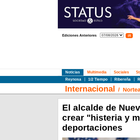
Ediciones Anteriores
Noticias
Multimedia
Sociales
St
Reynosa
1/2 Tiempo
Ribereña
R
Internacional
/
Norte
El alcalde de Nuev
crear "histeria y 
deportaciones