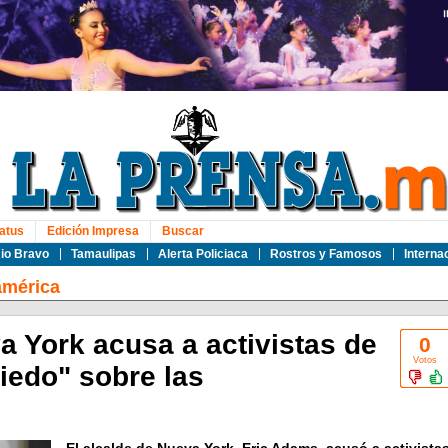
atus
Edición Impresa
Buscar
io Bravo
Tamaulipas
Alerta Policiaca
Rostros y Famosos
Interna
américa
a York acusa a activistas de
0
Votos
miedo" sobre las