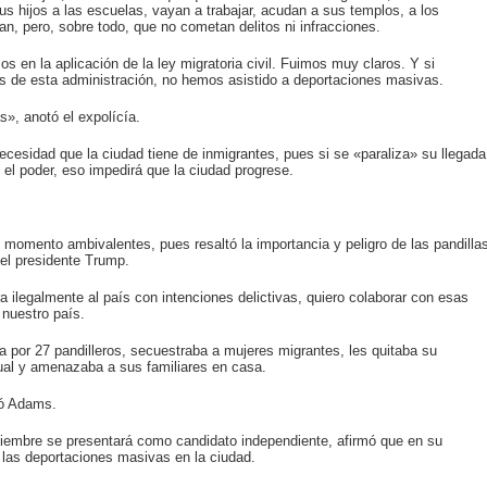
 hijos a las escuelas, vayan a trabajar, acudan a sus templos, a los
tan, pero, sobre todo, que no cometan delitos ni infracciones.
 en la aplicación de la ley migratoria civil. Fuimos muy claros. Y si
 de esta administración, no hemos asistido a deportaciones masivas.
», anotó el expolícía.
cesidad que la ciudad tiene de inmigrantes, pues si se «paraliza» su llegada
el poder, eso impedirá que la ciudad progrese.
momento ambivalentes, pues resaltó la importancia y peligro de las pandilla
del presidente Trump.
 ilegalmente al país con intenciones delictivas, quiero colaborar con esas
 nuestro país.
or 27 pandilleros, secuestraba a mujeres migrantes, les quitaba su
xual y amenazaba a sus familiares en casa.
tó Adams.
viembre se presentará como candidato independiente, afirmó que en su
 las deportaciones masivas en la ciudad.