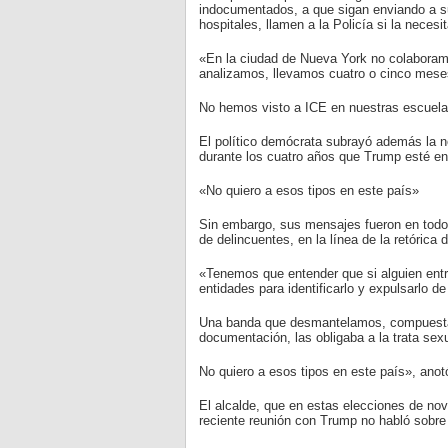
indocumentados, a que sigan enviando a sus
hospitales, llamen a la Policía si la necesi
«En la ciudad de Nueva York no colaboramos
analizamos, llevamos cuatro o cinco meses
No hemos visto a ICE en nuestras escuelas
El político demócrata subrayó además la ne
durante los cuatro años que Trump esté en 
«No quiero a esos tipos en este país»
Sin embargo, sus mensajes fueron en todo 
de delincuentes, en la línea de la retórica 
«Tenemos que entender que si alguien entra
entidades para identificarlo y expulsarlo de
Una banda que desmantelamos, compuesta p
documentación, las obligaba a la trata se
No quiero a esos tipos en este país», ano
El alcalde, que en estas elecciones de no
reciente reunión con Trump no habló sobre