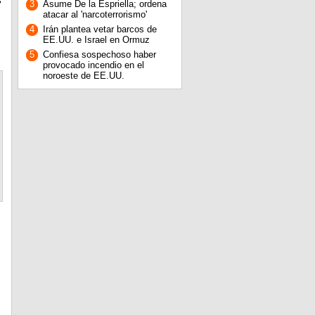
s
3
Asume De la Espriella; ordena
atacar al 'narcoterrorismo'
4
Irán plantea vetar barcos de
EE.UU. e Israel en Ormuz
5
Confiesa sospechoso haber
provocado incendio en el
noroeste de EE.UU.