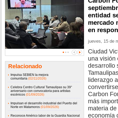
Carbon Fo
septiembr
entidad s
mercado m
en respon
jueves, 15 de 
Ciudad Vic
una visión 
desarrollo 
Relacionado
Tamaulipas
Impulsa SEBIEN la mejora
liderazgo a
comunitaria
(02/11/2026)
convertirs
Celebra Centro Cultural Tamaulipas su 39°
aniversario con convocatoria para artistas
Carbon For
escénicos
(01/09/2026)
más import
Impulsan el desarrollo industrial del Puerto del
materia de
Norte en Matamoros
(01/09/2026)
economía c
Reconoce Américo labor de la Guardia Nacional