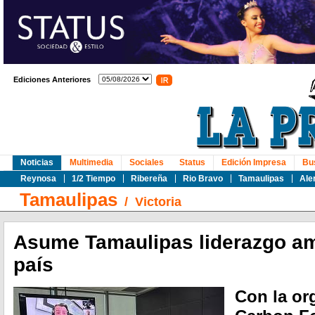
Ediciones Anteriores
Noticias
Multimedia
Sociales
Status
Edición Impresa
Bu
Reynosa
1/2 Tiempo
Ribereña
Rio Bravo
Tamaulipas
Ale
Tamaulipas
/
Victoria
Asume Tamaulipas liderazgo am
país
Con la or