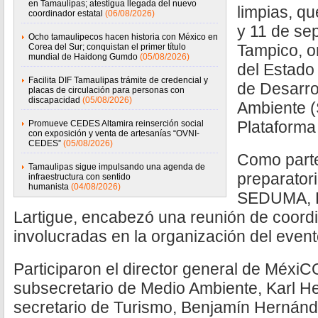
en Tamaulipas; atestigua llegada del nuevo
limpias, qu
coordinador estatal
(06/08/2026)
y 11 de se
Ocho tamaulipecos hacen historia con México en
Tampico, o
Corea del Sur; conquistan el primer título
mundial de Haidong Gumdo
(05/08/2026)
del Estado 
Facilita DIF Tamaulipas trámite de credencial y
de Desarro
placas de circulación para personas con
discapacidad
(05/08/2026)
Ambiente 
Plataforma
Promueve CEDES Altamira reinserción social
con exposición y venta de artesanías “OVNI-
CEDES”
(05/08/2026)
Como parte
Tamaulipas sigue impulsando una agenda de
preparatorio
infraestructura con sentido
humanista
(04/08/2026)
SEDUMA, Ka
Lartigue, encabezó una reunión de coordi
involucradas en la organización del event
Participaron el director general de MéxiC
subsecretario de Medio Ambiente, Karl H
secretario de Turismo, Benjamín Hernán