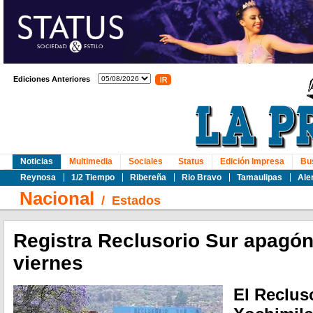
Ediciones Anteriores
Noticias
Multimedia
Sociales
Status
Edición Impresa
Bu
Reynosa
1/2 Tiempo
Ribereña
Rio Bravo
Tamaulipas
Ale
Nacional
/
Estados
Registra Reclusorio Sur apagón
viernes
El Reclus