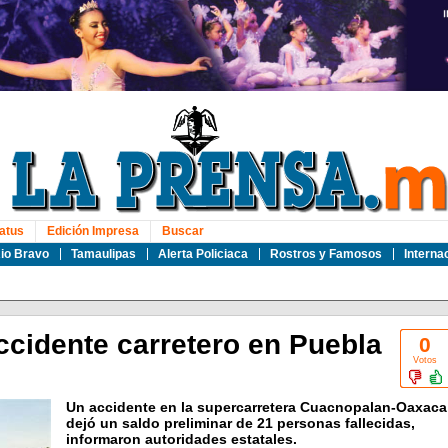
atus
Edición Impresa
Buscar
io Bravo
Tamaulipas
Alerta Policiaca
Rostros y Famosos
Interna
ccidente carretero en Puebla
0
Votos
Un accidente en la supercarretera Cuacnopalan-Oaxaca
dejó un saldo preliminar de 21 personas fallecidas,
informaron autoridades estatales.