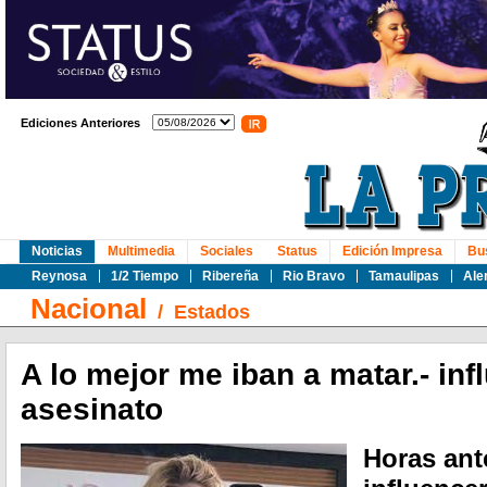
Ediciones Anteriores
Noticias
Multimedia
Sociales
Status
Edición Impresa
Bu
Reynosa
1/2 Tiempo
Ribereña
Rio Bravo
Tamaulipas
Ale
Nacional
/
Estados
A lo mejor me iban a matar.- inf
asesinato
Horas ant