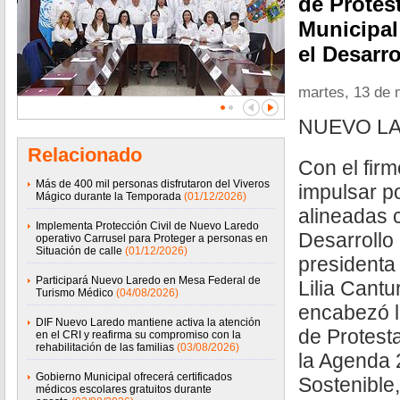
de Protes
Municipal
el Desarr
martes, 13 de
NUEVO LA
Relacionado
Con el fir
Más de 400 mil personas disfrutaron del Viveros
impulsar po
Mágico durante la Temporada
(01/12/2026)
alineadas 
Implementa Protección Civil de Nuevo Laredo
Desarrollo
operativo Carrusel para Proteger a personas en
Situación de calle
(01/12/2026)
presidenta
Participará Nuevo Laredo en Mesa Federal de
Lilia Cantu
Turismo Médico
(04/08/2026)
encabezó l
DIF Nuevo Laredo mantiene activa la atención
de Protest
en el CRI y reafirma su compromiso con la
rehabilitación de las familias
(03/08/2026)
la Agenda 
Gobierno Municipal ofrecerá certificados
Sostenible
médicos escolares gratuitos durante