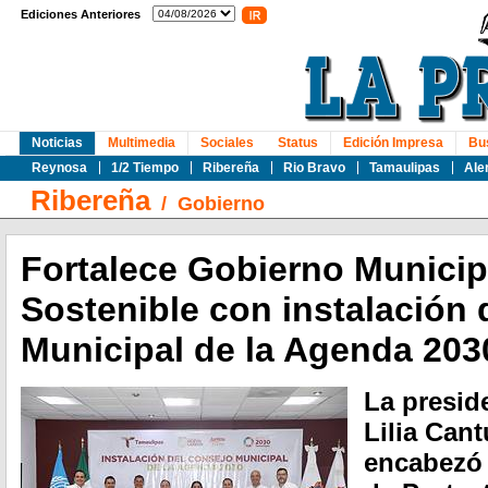
Ediciones Anteriores
Noticias
Multimedia
Sociales
Status
Edición Impresa
Bu
Reynosa
1/2 Tiempo
Ribereña
Rio Bravo
Tamaulipas
Ale
Ribereña
/
Gobierno
Fortalece Gobierno Municip
Sostenible con instalación 
Municipal de la Agenda 203
La presid
Lilia Cant
encabezó 