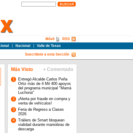
Móvil
RSS
cional
Nacional
Valle de Texas
Suscribete a esta Sección
Más Visto
+ Comentado
1
Entregó Alcalde Carlos Peña
Ortiz más de 4 Mil 400 apoyos
del programa municipal "Mamá
Luchona"
2
¡Alerta por fraude en compra y
venta de vehículos!
3
Feria de Regreso a Clases
2026
4
Tráilers de Smart bloquean
vialidad durante maniobras de
descarga