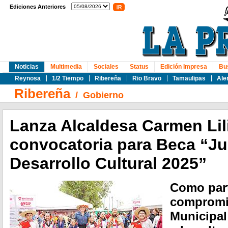
Ediciones Anteriores
Noticias
Multimedia
Sociales
Status
Edición Impresa
Bu
Reynosa
1/2 Tiempo
Ribereña
Rio Bravo
Tamaulipas
Ale
Ribereña
/
Gobierno
Lanza Alcaldesa Carmen Lil
convocatoria para Beca “Ju
Desarrollo Cultural 2025”
Como part
compromi
Municipal