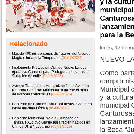
y la cultu
municipal
Canturosa
lanzamien
para la B
Relacionado
lunes, 12 de m
Más de 400 mil personas disfrutaron del Viveros
NUEVO LA
Mágico durante la Temporada
(01/12/2026)
Implementa Protección Civil de Nuevo Laredo
Como parte
operativo Carrusel para Proteger a personas en
Situación de calle
(01/12/2026)
compromis
Avanza Trabajos de Modernización en Avenida
Municipal c
Reforma Gobierno Municipal mantiene el ritmo
de las obras prioritarias
(06/08/2026)
y la cultur
municipal 
Gobierno de Carmen Lilia Canturosas invierte en
Infraestructura Hídrica
(05/08/2026)
Canturosas 
Gobierno Municipal invita a Campaña de
lanzamient
Tamízaje Auditivo Gratito para recién nacidos en
Clínica UNE Nueva Era
(05/08/2026)
la Beca “Ju