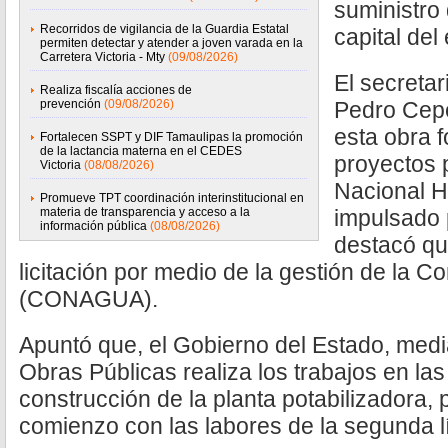
suministro
Recorridos de vigilancia de la Guardia Estatal
capital del
permiten detectar y atender a joven varada en la
Carretera Victoria - Mty
(09/08/2026)
El secreta
Realiza fiscalía acciones de
prevención
(09/08/2026)
Pedro Cep
esta obra f
Fortalecen SSPT y DIF Tamaulipas la promoción
de la lactancia materna en el CEDES
proyectos p
Victoria
(08/08/2026)
Nacional H
Promueve TPT coordinación interinstitucional en
materia de transparencia y acceso a la
impulsado p
información pública
(08/08/2026)
destacó qu
licitación por medio de la gestión de la 
(CONAGUA).
Apuntó que, el Gobierno del Estado, medi
Obras Públicas realiza los trabajos en las 
construcción de la planta potabilizadora, 
comienzo con las labores de la segunda l