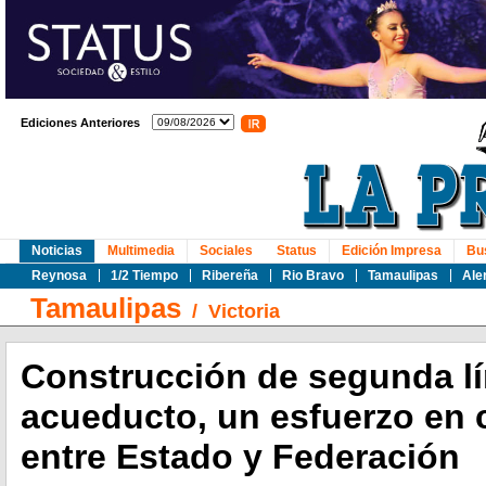
Ediciones Anteriores
Noticias
Multimedia
Sociales
Status
Edición Impresa
Bu
Reynosa
1/2 Tiempo
Ribereña
Rio Bravo
Tamaulipas
Ale
Tamaulipas
/
Victoria
Construcción de segunda lí
acueducto, un esfuerzo en 
entre Estado y Federación