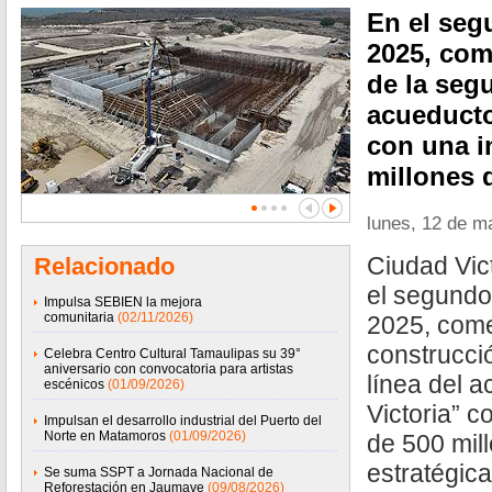
En el seg
2025, com
de la seg
acueducto
con una in
millones 
lunes, 12 de m
Ciudad Vic
Relacionado
el segundo
Impulsa SEBIEN la mejora
comunitaria
(02/11/2026)
2025, come
construcci
Celebra Centro Cultural Tamaulipas su 39°
aniversario con convocatoria para artistas
línea del 
escénicos
(01/09/2026)
Victoria” c
Impulsan el desarrollo industrial del Puerto del
Norte en Matamoros
(01/09/2026)
de 500 mil
estratégic
Se suma SSPT a Jornada Nacional de
Reforestación en Jaumave
(09/08/2026)