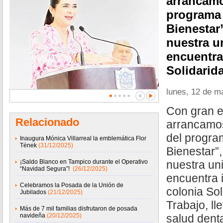
arrancamo
programa 
Bienestar”
nuestra u
encuentra
Solidarid
lunes, 12 de m
Con gran e
Relacionado
arrancamos
del progra
Inaugura Mónica Villarreal la emblemática Flor
Tének
(31/12/2025)
Bienestar”,
¡Saldo Blanco en Tampico durante el Operativo
nuestra un
“Navidad Segura”!
(26/12/2025)
encuentra i
Celebramos la Posada de la Unión de
colonia Sol
Jubilados
(21/12/2025)
Trabajo, ll
Más de 7 mil familias disfrutaron de posada
navideña
(20/12/2025)
salud dent