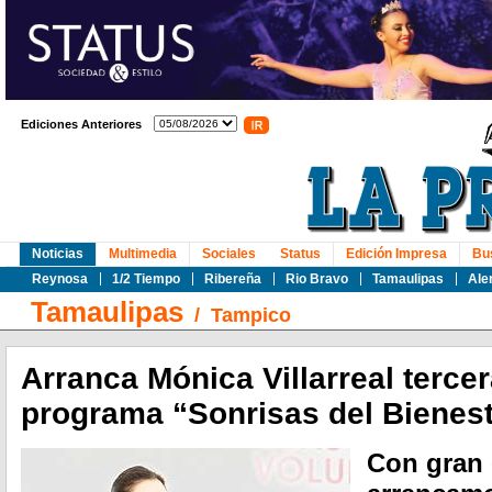
Ediciones Anteriores
Noticias
Multimedia
Sociales
Status
Edición Impresa
Bu
Reynosa
1/2 Tiempo
Ribereña
Rio Bravo
Tamaulipas
Ale
Tamaulipas
/
Tampico
Arranca Mónica Villarreal tercer
programa “Sonrisas del Bienes
Con gran 