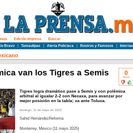
atus
Edición Impresa
Buscar
io Bravo
Tamaulipas
Alerta Policiaca
Rostros y Famosos
Interna
exicano
ica van los Tigres a Semis
0
Votos
Tigres logra dramático pase a Semis y con polémica
arbitral al igualar 2-2 con Necaxa, para avanzar por
mejor posición en la tabla; va ante Toluca.
domingo, 11 de mayo de 2025
Sahid HernándezReforma
Monterrey, México (11 mayo 2025)