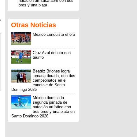
natación artística abre con dos
oros y una plata
a
Otras Noticias
México conquista el oro
Cruz Azul debuta con
triunfo
Beatriz Briones logra
jornada dorada, con dos
campeonatos en el
canotaje de Santo
Domingo 2026
México domina la
segunda jornada de
natación artística con
tres oros y una plata en
Santo Domingo 2026