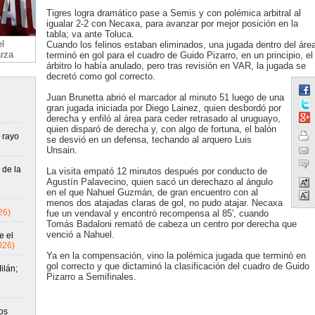
Tigres logra dramático pase a Semis y con polémica arbitral al
igualar 2-2 con Necaxa, para avanzar por mejor posición en la
tabla; va ante Toluca.
l
Cuando los felinos estaban eliminados, una jugada dentro del áre
arza
terminó en gol para el cuadro de Guido Pizarro, en un principio, el
árbitro lo había anulado, pero tras revisión en VAR, la jugada se
decretó como gol correcto.
Juan Brunetta abrió el marcador al minuto 51 luego de una
gran jugada iniciada por Diego Lainez, quien desbordó por
derecha y enfiló al área para ceder retrasado al uruguayo,
quien disparó de derecha y, con algo de fortuna, el balón
 rayo
se desvió en un defensa, techando al arquero Luis
Unsain.
 de la
La visita empató 12 minutos después por conducto de
Agustín Palavecino, quien sacó un derechazo al ángulo
en el que Nahuel Guzmán, de gran encuentro con al
menos dos atajadas claras de gol, no pudo atajar. Necaxa
26)
fue un vendaval y encontró recompensa al 85', cuando
Tomás Badaloni remató de cabeza un centro por derecha que
venció a Nahuel.
e el
026)
Ya en la compensación, vino la polémica jugada que terminó en
gol correcto y que dictaminó la clasificación del cuadro de Guido
ilán;
Pizarro a Semifinales.
os