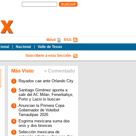
Móvil
RSS
cional
Nacional
Valle de Texas
Suscribete a esta Sección
Más Visto
+ Comentado
1
Rayados cae ante Orlando City
2
Santiago Giménez apunta a
salir del AC Milán; Fenerbahçe,
Porto y Lazio lo buscan
3
Anuncian la Primera Copa
Gobernador de Voleibol
Tamaulipas 2026
4
Esgrima mexicana suma dos
oros y dos bronces
5
Selección mexicana de