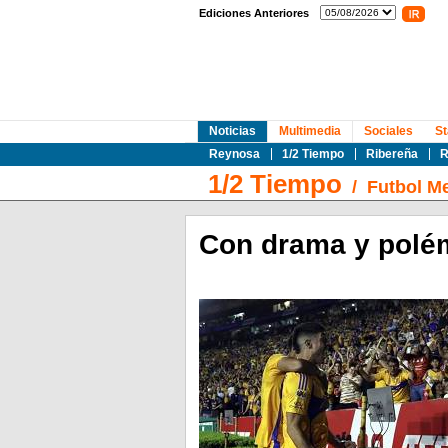
Ediciones Anteriores
Noticias
Multimedia
Sociales
St
Reynosa
1/2 Tiempo
Ribereña
R
1/2 Tiempo
/
Futbol M
Con drama y polém