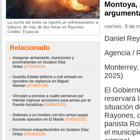
Montoya, 
argumenta
La noche del lunes se reportó un enfrentamiento a
viernes, 9 de 
balazos de más de dos horas en Rayones.
Crédito: Especial
Daniel Re
Relacionado
Agencia / 
Aseguran armamento, municiones y
ponchallantas en Gustavo Díaz
Monterrey,
Ordaz
(07/08/2026)
2025)
Guardia Estatal detiene a civil armado en
operativo de vigilancia en Miguel
Alemán
(07/08/2026)
El Gobierno
Vinculan a proceso a cuatro personas por
reservará l
intentar ingresar accesorios para armas por el
Puente Anzaldúas
(06/08/2026)
situación 
Rayones, d
Detienen a un hombre con tres armas largas
durante operativo en El Mante
(05/08/2026)
panista R
Decomisan estupefacientes en Gustavo Díaz
el municip
Ordaz
(05/08/2026)