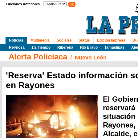
Ediciones Anteriores
Noticias
Multimedia
Sociales
Status
Edición Impresa
Bu
Reynosa
1/2 Tiempo
Ribereña
Rio Bravo
Tamaulipas
Ale
Alerta Policiaca
/
Nuevo León
'Reserva' Estado información s
en Rayones
El Gobier
reservará 
situación
Rayones, 
Alcalde, 