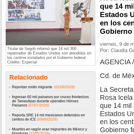
que 14 mi
Estados U
en los cen
Gobierno 
viernes, 9 de 
Titular de Segob informó que 14 mil 300
Por: Claudia G
repatriados de Estados Unidos son atendidos en
los centros instalados por el Gobierno federal.
AGENCIA 
Crédito: Especial
Cd. de Méx
Relacionado
Reportan motin migrante
(02/08/2026)
La Secreta
Rosa Icela
Ingresan 60 mil paisanos por cruces fronterizos
de Tamaulipas durante operativo Héroes
que 14 mil
Paisanos
(07/07/2026)
Estados Un
Reporta SRE 14 mil mexicanos detenidos en
centros de ICE
(09/06/2026)
en los cent
Gobierno f
Muertos en vagón eran migrantes de México y
Honduras
(11/05/2026)