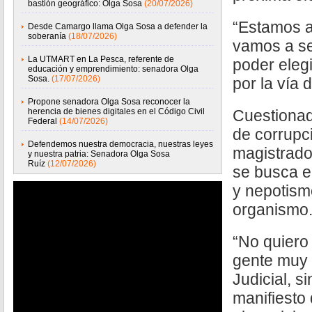
bastión geográfico: Olga Sosa
(20/07/2026)
“Estamos a
Desde Camargo llama Olga Sosa a defender la
soberanía
(18/07/2026)
vamos a se
La UTMART en La Pesca, referente de
poder elegi
educación y emprendimiento: senadora Olga
Sosa.
(17/07/2026)
por la vía d
Propone senadora Olga Sosa reconocer la
herencia de bienes digitales en el Código Civil
Cuestionad
Federal
(14/07/2026)
de corrupc
Defendemos nuestra democracia, nuestras leyes
magistrado
y nuestra patria: Senadora Olga Sosa
Ruíz
(12/07/2026)
se busca e
y nepotism
organismo
“No quiero
gente muy 
Judicial, 
manifiesto 