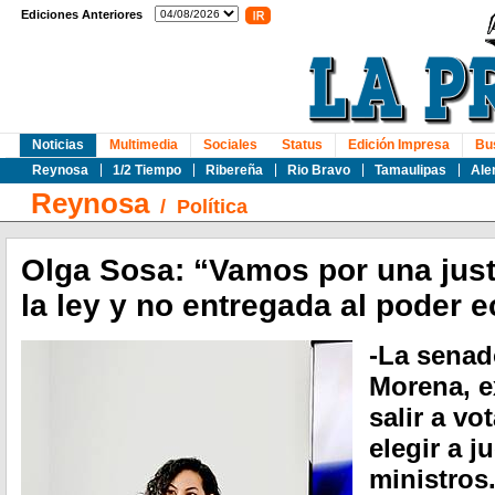
Ediciones Anteriores
Noticias
Multimedia
Sociales
Status
Edición Impresa
Bu
Reynosa
1/2 Tiempo
Ribereña
Rio Bravo
Tamaulipas
Ale
Reynosa
/
Política
Olga Sosa: “Vamos por una just
la ley y no entregada al poder
-La senad
Morena, e
salir a vo
elegir a j
ministros.