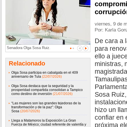
compromis
corrupció
viernes, 9 de 
Por: Karla Gon
De cara a l
para renova
Senadora Olga Sosa Ruiz.
ello a juec
Relacionado
ministras,
magistrada
Olga Sosa participa en cabalgata en el 409
aniversario de Tula
(22/07/2026)
Tamaulipas
Parlamenta
Olga Sosa destaca que la seguridad y la
prosperidad compartida consolidan a Tampico
Sosa Ruiz, 
como destino de inversión
(21/07/2026)
instalaci
“Las mujeres son las grandes tejedoras de la
transformación y de la paz”: Olga
hizo un lla
Sosa
(20/07/2026)
confiar en 
Llega a Matamoros la Exposición La Gran
próxima ele
Fuerza de México; ciudad referente de valentía y