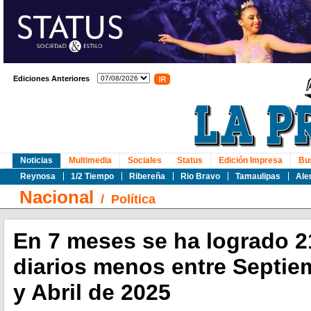
Ediciones Anteriores
Noticias
Multimedia
Sociales
Status
Edición Impresa
Bu
Reynosa
1/2 Tiempo
Ribereña
Rio Bravo
Tamaulipas
Ale
Nacional
/
Política
En 7 meses se ha logrado 2
diarios menos entre Septie
y Abril de 2025