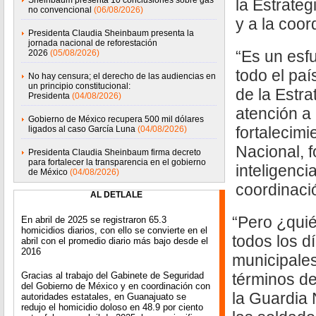
Sheinbaum presenta 10 conclusiones sobre gas
la Estrate
no convencional
(06/08/2026)
y a la coor
Presidenta Claudia Sheinbaum presenta la
jornada nacional de reforestación
“Es un esf
2026
(05/08/2026)
todo el pa
No hay censura; el derecho de las audiencias en
un principio constitucional:
de la Estra
Presidenta
(04/08/2026)
atención a
Gobierno de México recupera 500 mil dólares
fortalecimi
ligados al caso García Luna
(04/08/2026)
Nacional, f
Presidenta Claudia Sheinbaum firma decreto
para fortalecer la transparencia en el gobierno
inteligencia
de México
(04/08/2026)
coordinaci
AL DETLALE
“Pero ¿quié
En abril de 2025 se registraron 65.3
homicidios diarios, con ello se convierte en el
todos los d
abril con el promedio diario más bajo desde el
2016
municipales
Gracias al trabajo del Gabinete de Seguridad
términos de
del Gobierno de México y en coordinación con
la Guardia 
autoridades estatales, en Guanajuato se
redujo el homicidio doloso en 48.9 por ciento