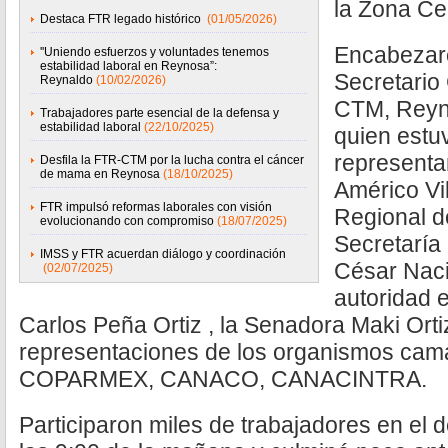
la Zona Ce
Destaca FTR legado histórico
(01/05/2026)
Encabezaro
''Uniendo esfuerzos y voluntades tenemos
estabilidad laboral en Reynosa”:
Secretario
Reynaldo
(10/02/2026)
CTM, Reyn
Trabajadores parte esencial de la defensa y
estabilidad laboral
(22/10/2025)
quien estu
representa
Desfila la FTR-CTM por la lucha contra el cáncer
de mama en Reynosa
(18/10/2025)
Américo Vil
FTR impulsó reformas laborales con visión
Regional d
evolucionando con compromiso
(18/07/2025)
Secretaría
IMSS y FTR acuerdan diálogo y coordinación
César Naci
(02/07/2025)
autoridad 
Carlos Peña Ortiz , la Senadora Maki Ort
representaciones de los organismos cama
COPARMEX, CANACO, CANACINTRA.
Participaron miles de trabajadores en el de