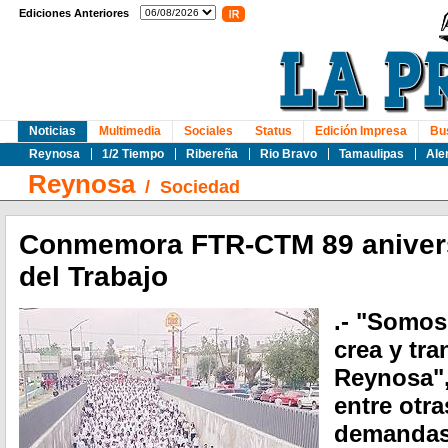
Ediciones Anteriores
Noticias
Multimedia
Sociales
Status
Edición Impresa
Bu
Reynosa
1/2 Tiempo
Ribereña
Rio Bravo
Tamaulipas
Ale
Reynosa
/
Sociedad
Conmemora FTR-CTM 89 anivers
del Trabajo
.- "Somos
crea y tr
Reynosa", 
entre otr
demandas.