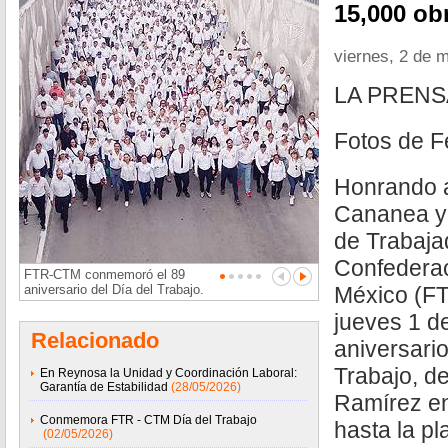
15,000 obr
viernes, 2 de 
LA PREN
Fotos de 
Honrando a
Cananea y 
de Trabaja
Confederac
FTR-CTM conmemoró el 89
aniversario del Día del Trabajo.
México (FT
jueves 1 d
Relacionado
aniversario
Trabajo, d
En Reynosa la Unidad y Coordinación Laboral:
Garantía de Estabilidad
(28/05/2026)
Ramírez en
Conmemora FTR - CTM Día del Trabajo
hasta la p
(02/05/2026)