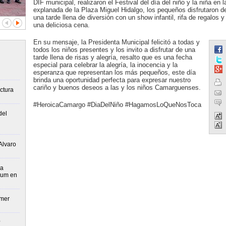
DIF municipal, realizaron el Festival del día del niño y la niña en l
explanada de la Plaza Miguel Hidalgo, los pequeños disfrutaron d
una tarde llena de diversión con un show infantil, rifa de regalos y
una deliciosa cena.
En su mensaje, la Presidenta Municipal felicitó a todas y
todos los niños presentes y los invito a disfrutar de una
tarde llena de risas y alegría, resalto que es una fecha
especial para celebrar la alegría, la inocencia y la
esperanza que representan los más pequeños, este día
brinda una oportunidad perfecta para expresar nuestro
cariño y buenos deseos a las y los niños Camarguenses.
ctura
#HeroicaCamargo #DiaDelNiño #HagamosLoQueNosToca
del
Alvaro
ua
aum en
imer