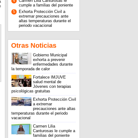
4
Carmen Lilia Canturosas le
a
cumple a familias del poniente
e
5
Exhorta Protección Civil a
extremar precauciones ante
altas temperaturas durante el
periodo vacacional
Otras Noticias
Gobierno Municipal
exhorta a prevenir
enfermedades durante
la temporada de calor
Fortalece IMJUVE
salud mental de
Jóvenes con terapias
psicológicas gratuitas
Exhorta Protección Civil
a extremar
precauciones ante altas
temperaturas durante el periodo
vacacional
Carmen Lilia
Canturosas le cumple a
familias del poniente