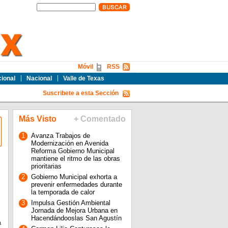
Móvil
RSS
cional
Nacional
Valle de Texas
Suscribete a esta Sección
Más Visto
+ Comentado
1
Avanza Trabajos de
Modernización en Avenida
Reforma Gobierno Municipal
mantiene el ritmo de las obras
prioritarias
2
Gobierno Municipal exhorta a
prevenir enfermedades durante
la temporada de calor
3
Impulsa Gestión Ambiental
Jornada de Mejora Urbana en
Hacendándooslas San Agustín
a