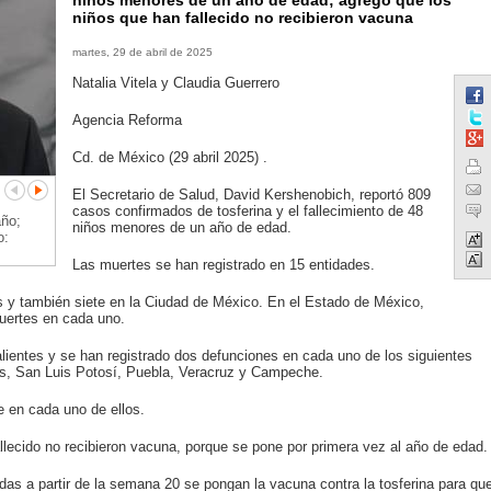
niños menores de un año de edad; agregó que los
niños que han fallecido no recibieron vacuna
martes, 29 de abril de 2025
Natalia Vitela y Claudia Guerrero
Agencia Reforma
Cd. de México (29 abril 2025) .
El Secretario de Salud, David Kershenobich, reportó 809
casos confirmados de tosferina y el fallecimiento de 48
año;
niños menores de un año de edad.
o:
Las muertes se han registrado en 15 entidades.
os y también siete en la Ciudad de México. En el Estado de México,
uertes en cada uno.
lientes y se han registrado dos defunciones en cada uno de los siguientes
s, San Luis Potosí, Puebla, Veracruz y Campeche.
 en cada uno de ellos.
llecido no recibieron vacuna, porque se pone por primera vez al año de edad.
das a partir de la semana 20 se pongan la vacuna contra la tosferina para qu