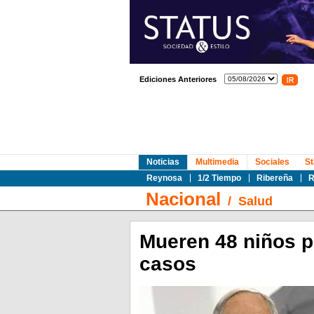
Ediciones Anteriores
Noticias
Multimedia
Sociales
St
Reynosa
1/2 Tiempo
Ribereña
R
Nacional
/
Salud
Mueren 48 niños po
casos