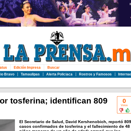
atus
Edición Impresa
Buscar
io Bravo
Tamaulipas
Alerta Policiaca
Rostros y Famosos
Interna
r tosferina; identifican 809
0
Votos
El Secretario de Salud, David Kershenobich, reportó 80
casos confirmados de tosferina y el fallecimiento de 48