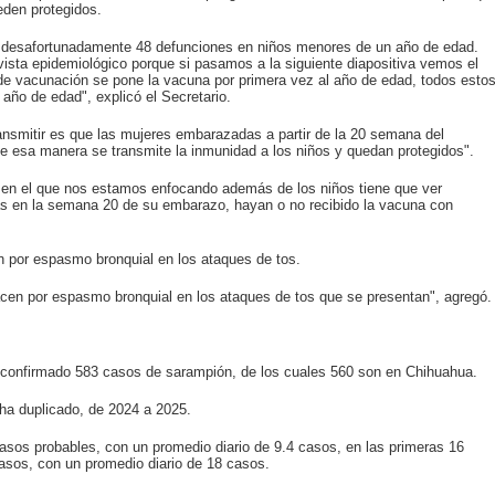
eden protegidos.
 desafortunadamente 48 defunciones en niños menores de un año de edad.
ista epidemiológico porque si pasamos a la siguiente diapositiva vemos el
 vacunación se pone la vacuna por primera vez al año de edad, todos esto
año de edad", explicó el Secretario.
nsmitir es que las mujeres embarazadas a partir de la 20 semana del
e esa manera se transmite la inmunidad a los niños y quedan protegidos".
ar en el que nos estamos enfocando además de los niños tiene que ver
 en la semana 20 de su embarazo, hayan o no recibido la vacuna con
en por espasmo bronquial en los ataques de tos.
acen por espasmo bronquial en los ataques de tos que se presentan", agregó.
 confirmado 583 casos de sarampión, de los cuales 560 son en Chihuahua.
 ha duplicado, de 2024 a 2025.
asos probables, con un promedio diario de 9.4 casos, en las primeras 16
asos, con un promedio diario de 18 casos.