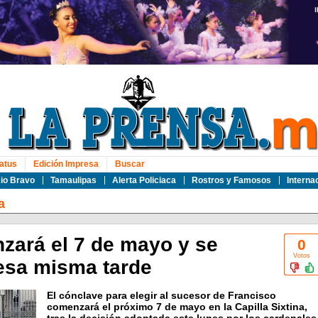
atus
Edición Impresa
Buscar
io Bravo
Tamaulipas
Alerta Policiaca
Rostros y Famosos
Interna
a
zará el 7 de mayo y se
0
Votos
esa misma tarde
El cónclave para elegir al sucesor de Francisco
comenzará el próximo 7 de mayo en la Capilla Sixtina,