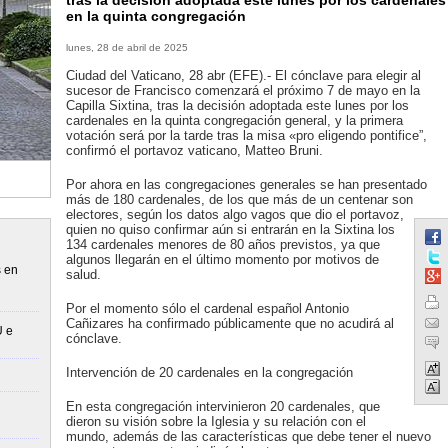
tras la decisión adoptada este lunes por los cardenales
en la quinta congregación
lunes, 28 de abril de 2025
Ciudad del Vaticano, 28 abr (EFE).- El cónclave para elegir al
sucesor de Francisco comenzará el próximo 7 de mayo en la
Capilla Sixtina, tras la decisión adoptada este lunes por los
cardenales en la quinta congregación general, y la primera
votación será por la tarde tras la misa «pro eligendo pontifice”,
confirmó el portavoz vaticano, Matteo Bruni.
Por ahora en las congregaciones generales se han presentado
más de 180 cardenales, de los que más de un centenar son
electores, según los datos algo vagos que dio el portavoz,
quien no quiso confirmar aún si entrarán en la Sixtina los
134 cardenales menores de 80 años previstos, ya que
algunos llegarán en el último momento por motivos de
s en
salud.
Por el momento sólo el cardenal español Antonio
Cañizares ha confirmado públicamente que no acudirá al
U e
cónclave.
Intervención de 20 cardenales en la congregación
En esta congregación intervinieron 20 cardenales, que
dieron su visión sobre la Iglesia y su relación con el
mundo, además de las características que debe tener el nuevo