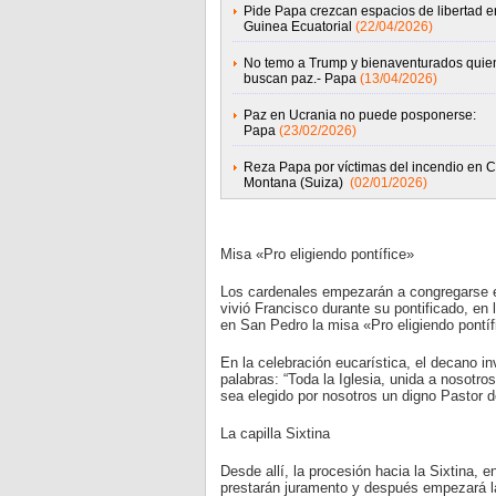
Pide Papa crezcan espacios de libertad e
Guinea Ecuatorial
(22/04/2026)
No temo a Trump y bienaventurados quie
buscan paz.- Papa
(13/04/2026)
Paz en Ucrania no puede posponerse:
Papa
(23/02/2026)
Reza Papa por víctimas del incendio en C
Montana (Suiza)
(02/01/2026)
Misa «Pro eligiendo pontífice»
Los cardenales empezarán a congregarse en 
vivió Francisco durante su pontificado, en
en San Pedro la misa «Pro eligiendo pontíf
En la celebración eucarística, el decano inv
palabras: “Toda la Iglesia, unida a nosotro
sea elegido por nosotros un digno Pastor de
La capilla Sixtina
Desde allí, la procesión hacia la Sixtina, e
prestarán juramento y después empezará la