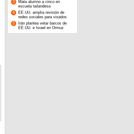
3
Mata alumno a cinco en
escuela tailandesa
4
EE.UU. amplía revisión de
redes sociales para visados
5
Irán plantea vetar barcos de
EE.UU. e Israel en Ormuz