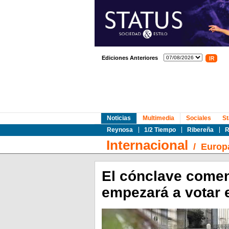
Ediciones Anteriores
Noticias
Multimedia
Sociales
St
Reynosa
1/2 Tiempo
Ribereña
R
Internacional
/
Europ
El cónclave comen
empezará a votar 