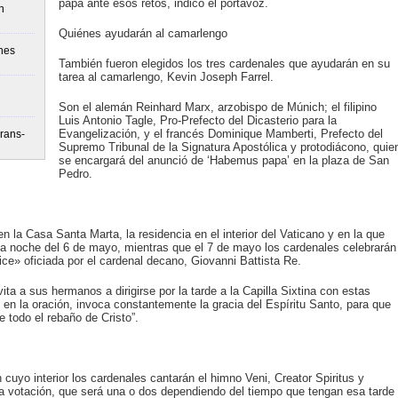
papa ante esos retos, indicó el portavoz.
n
Quiénes ayudarán al camarlengo
nes
También fueron elegidos los tres cardenales que ayudarán en su
tarea al camarlengo, Kevin Joseph Farrel.
Son el alemán Reinhard Marx, arzobispo de Múnich; el filipino
Luis Antonio Tagle, Pro-Prefecto del Dicasterio para la
Evangelización, y el francés Dominique Mamberti, Prefecto del
rans-
Supremo Tribunal de la Signatura Apostólica y protodiácono, quie
se encargará del anunció de ‘Habemus papa’ en la plaza de San
Pedro.
la Casa Santa Marta, la residencia en el interior del Vaticano y en la que
 la noche del 6 de mayo, mientras que el 7 de mayo los cardenales celebrarán
ice» oficiada por el cardenal decano, Giovanni Battista Re.
ita a sus hermanos a dirigirse por la tarde a la Capilla Sixtina con estas
s en la oración, invoca constantemente la gracia del Espíritu Santo, para que
 todo el rebaño de Cristo”.
n cuyo interior los cardenales cantarán el himno Veni, Creator Spiritus y
 votación, que será una o dos dependiendo del tiempo que tengan esa tarde