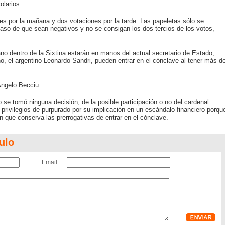
olarios.
es por la mañana y dos votaciones por la tarde. Las papeletas sólo se
so de que sean negativos y no se consigan los dos tercios de los votos,
no dentro de la Sixtina estarán en manos del actual secretario de Estado,
no, el argentino Leonardo Sandri, pueden entrar en el cónclave al tener más d
 Angelo Becciu
 se tomó ninguna decisión, de la posible participación o no del cardenal
 privilegios de purpurado por su implicación en un escándalo financiero porqu
n que conserva las prerrogativas de entrar en el cónclave.
ulo
Email