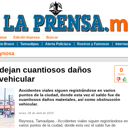
atus
Edición Impresa
Buscar
io Bravo
Tamaulipas
Alerta Policiaca
Rostros y Famosos
Interna
ynosa
 dejan cuantiosos daños
0
Votos
vehicular
Accidentes viales siguen registrándose en varios
puntos de la ciudad, donde esta vez el saldo fue de
cuantiosos daños materiales, así como obstrucción
vehicular.
lunes, 28 de abril de 2025
Reynosa, Tamaulipas.- Accidentes viales siguen registrándose en
varios puntos de la ciudad, donde esta vez el saldo fue de