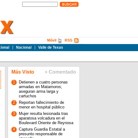
Móvil
RSS
cional
Nacional
Valle de Texas
Más Visto
+ Comentado
1
Detienen a cuatro personas
armadas en Matamoros;
aseguran arma larga y
cartuchos
2
Reportan fallecimiento de
menor en hospital público
3
Mujer resulta lesionada tras
aparatosa volcadura en el
Boulevard Oriente de Reynosa
4
Captura Guardia Estatal a
presunto responsable de