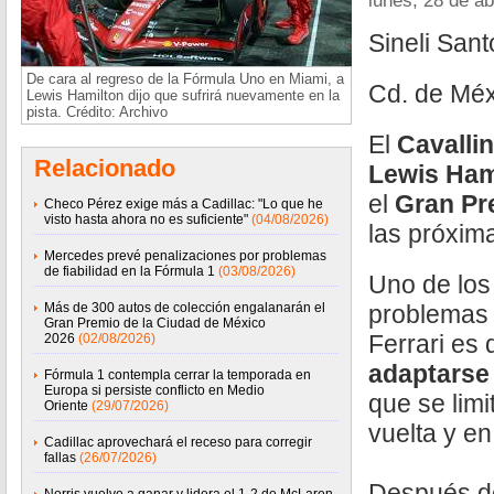
lunes, 28 de ab
Sineli San
De cara al regreso de la Fórmula Uno en Miami, a
Cd. de Méxi
Lewis Hamilton dijo que sufrirá nuevamente en la
pista. Crédito: Archivo
El
Cavalli
Relacionado
Lewis Ham
el
Gran Pr
Checo Pérez exige más a Cadillac: "Lo que he
visto hasta ahora no es suficiente"
(04/08/2026)
las próxim
Mercedes prevé penalizaciones por problemas
de fiabilidad en la Fórmula 1
(03/08/2026)
Uno de los
Más de 300 autos de colección engalanarán el
problemas 
Gran Premio de la Ciudad de México
Ferrari es 
2026
(02/08/2026)
adaptarse
Fórmula 1 contempla cerrar la temporada en
Europa si persiste conflicto en Medio
que se limi
Oriente
(29/07/2026)
vuelta y en
Cadillac aprovechará el receso para corregir
fallas
(26/07/2026)
Después de