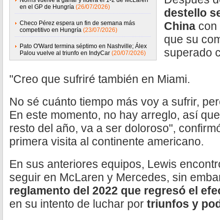
Norris vuelve a ganar y lidera el 1-2 de McLaren
en el GP de Hungría
(26/07/2026)
destello s
Checo Pérez espera un fin de semana más
China
con 
competitivo en Hungría
(23/07/2026)
que su com
Pato O'Ward termina séptimo en Nashville; Álex
superado c
Palou vuelve al triunfo en IndyCar
(20/07/2026)
"Creo que sufriré también en Miami.
No sé cuánto tiempo más voy a sufrir, per
En este momento, no hay arreglo, así que 
resto del año, va a ser doloroso", confirm
primera visita al continente americano.
En sus anteriores equipos, Lewis encontr
seguir en McLaren y Mercedes, sin emba
reglamento del 2022 que regresó el efe
en su intento de luchar por
triunfos y pod