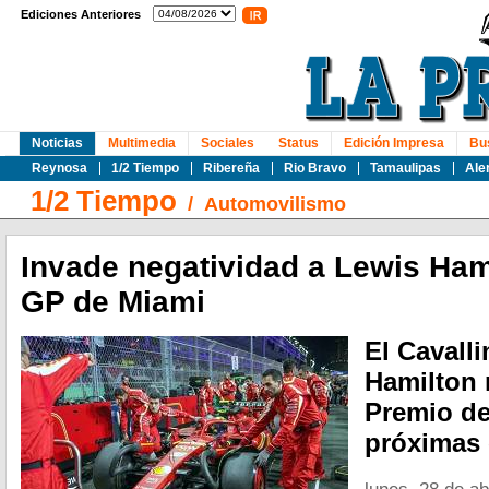
Ediciones Anteriores
Noticias
Multimedia
Sociales
Status
Edición Impresa
Bu
Reynosa
1/2 Tiempo
Ribereña
Rio Bravo
Tamaulipas
Ale
1/2 Tiempo
/
Automovilismo
Invade negatividad a Lewis Hami
GP de Miami
El Cavall
Hamilton 
Premio de
próximas 