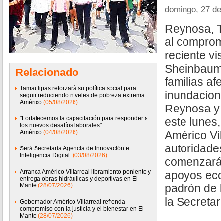
domingo, 27 de
Reynosa, T
al comprom
reciente vi
Sheinbaum
Relacionado
familias af
Tamaulipas reforzará su política social para
inundacion
seguir reduciendo niveles de pobreza extrema:
Américo
(05/08/2026)
Reynosa y 
"Fortalecemos la capacitación para responder a
este lunes
los nuevos desafíos laborales" :
Américo
(04/08/2026)
Américo Vi
autoridade
Será Secretaría Agencia de Innovación e
Inteligencia Digital
(03/08/2026)
comenzarán
Arranca Américo Villarreal libramiento poniente y
apoyos ec
entrega obras hidráulicas y deportivas en El
Mante
(28/07/2026)
padrón de 
la Secretar
Gobernador Américo Villarreal refrenda
compromiso con la justicia y el bienestar en El
Mante
(28/07/2026)