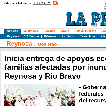
Ediciones Anteriores
Noticias
Multimedia
Sociales
Status
Edición Impresa
Bu
Reynosa
1/2 Tiempo
Ribereña
Rio Bravo
Tamaulipas
Ale
Reynosa
/
Gobierno
Inicia entrega de apoyos e
familias afectadas por inu
Reynosa y Río Bravo
- Goberna
federales 
del recurs