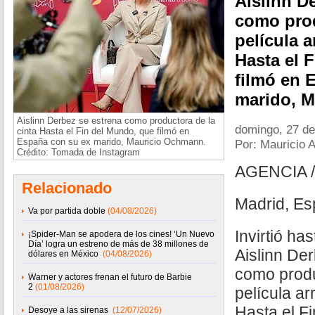
Aislinn De
como prod
película 
Hasta el 
filmó en 
marido, 
Aislinn Derbez se estrena como productora de la
domingo, 27 de
cinta Hasta el Fin del Mundo, que filmó en
España con su ex marido, Mauricio Ochmann.
Por: Mauricio 
Crédito: Tomada de Instagram
AGENCIA 
Relacionado
Madrid, Es
Va por partida doble
(04/08/2026)
Invirtió ha
¡Spider-Man se apodera de los cines! ‘Un Nuevo
Día’ logra un estreno de más de 38 millones de
Aislinn Der
dólares en México
(04/08/2026)
como produ
Warner y actores frenan el futuro de Barbie
2
(01/08/2026)
película a
Hasta el F
Desoye a las sirenas
(12/07/2026)