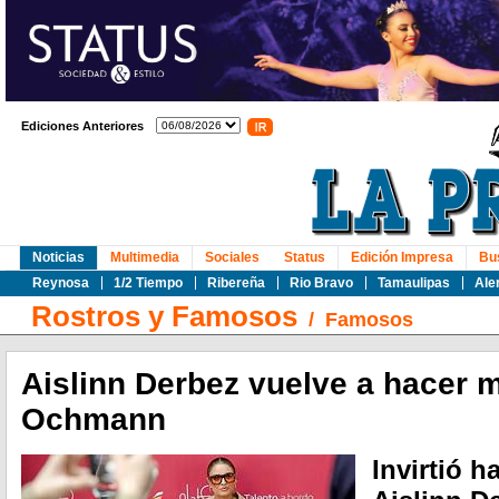
Ediciones Anteriores
Noticias
Multimedia
Sociales
Status
Edición Impresa
Bu
Reynosa
1/2 Tiempo
Ribereña
Rio Bravo
Tamaulipas
Ale
Rostros y Famosos
/
Famosos
Aislinn Derbez vuelve a hacer
Ochmann
Invirtió h