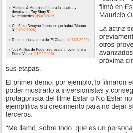
filmó en E
'Minions & Monstruos' lidera la taquilla y
desplaza a 'Toy Story 5' en
Mauricio 
Norteamérica
(05/07/2026)
Confirma Dwayne Johnson que habrá 'Moana
La actriz 
3'
(02/07/2026)
previament
Desentraña captura de 'El Chapo'
(17/05/2026)
otros proy
'Los Anillos de Poder' regresa en noviembre a
avanzados,
Prime Video
(11/05/2026)
próxima ci
sus etapas.
El primer demo, por ejemplo, lo filmaron e
poder mostrarlo a inversionistas y consegu
protagonista del filme Estar o No Estar no
ejemplifica su crecimiento para no dejar
terceros.
"Me llamó, sobre todo, que es un person